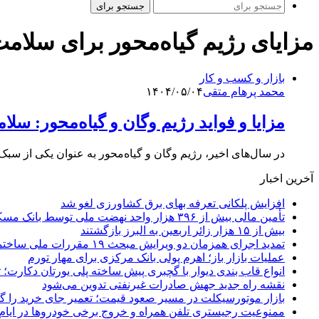
جستجو برای
مزایای رژیم گیاه‌محور برای سلامت 
بازار و کسب و کار
محمد پرهام متقی
۱۴۰۴/۰۵/۰۴
مزایا و فواید رژیم وگان و گیاه‌محور: س
در سال‌های اخیر، رژیم وگان و گیاه‌محور به عنوان یکی از سب
آخرین اخبار
افزایش پلکانی تعرفه بهای برق کشاورزی لغو شد
تأمین مالی بیش از ۳۹۶ هزار واحد نهضت ملی توسط بانک مسکن
بیش از ۱۵ هزار زائر اربعین به البرز بازگشتند
تمدید اجرای همزمان دو ویرایش مبحث ۱۹ مقررات ملی ساختمان تا پایان سال
عملیات بازار باز؛ اهرم پولی بانک مرکزی برای مهار تورم
انواع قاب بندی دیوار با گچبری پیش ساخته پلی یورتان دکارت
نقشه راه جدید جهش صادرات غیرنفتی تدوین می‌شود
بازار موتورسیکلت در مسیر صعود قیمت؛ تعمیر جای خرید را 
ممنوعیت رجیستری تلفن همراه و خروج برخی خودروها در ایام 