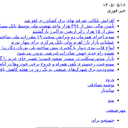
۱۴۰۵/۰۵/۱۶
خبر فوری
افزایش پلکانی تعرفه بهای برق کشاورزی لغو شد
تأمین مالی بیش از ۳۹۶ هزار واحد نهضت ملی توسط بانک مسکن
بیش از ۱۵ هزار زائر اربعین به البرز بازگشتند
تمدید اجرای همزمان دو ویرایش مبحث ۱۹ مقررات ملی ساختمان تا پایان سال
عملیات بازار باز؛ اهرم پولی بانک مرکزی برای مهار تورم
انواع قاب بندی دیوار با گچبری پیش ساخته پلی یورتان دکارت
نقشه راه جدید جهش صادرات غیرنفتی تدوین می‌شود
بازار موتورسیکلت در مسیر صعود قیمت؛ تعمیر جای خرید را 
ممنوعیت رجیستری تلفن همراه و خروج برخی خودروها در ایام 
محدودیت برق شهرک‌های صنعتی به یک روز در هفته کاهش یاف
ورود
نوشته تصادفی
سایدبار
منو
مهرصنعتی
جستجو برای