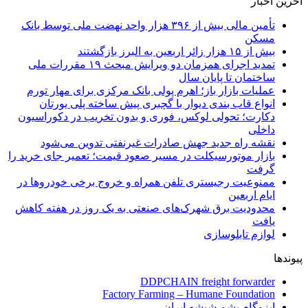
آخرین اخبار
تأمین مالی بیش از ۳۹۶ هزار واحد نهضت ملی توسط بانک
مسکن
بیش از ۱۵ هزار زائر اربعین به البرز بازگشتند
تمدید اجرای همزمان دو ویرایش مبحث ۱۹ مقررات ملی
ساختمان تا پایان سال
عملیات بازار باز؛ اهرم پولی بانک مرکزی برای مهار تورم
انواع قاب بندی دیوار با گچبری پیش ساخته پلی یورتان
دکارت؛ تحولی لوکس، فوری و بدون تخریب در دکوراسیون
داخلی
نقشه راه جدید جهش صادرات غیرنفتی تدوین می‌شود
بازار موتورسیکلت در مسیر صعود قیمت؛ تعمیر جای خرید را
گرفت
ممنوعیت رجیستری تلفن همراه و خروج برخی خودروها در
ایام اربعین
محدودیت برق شهرک‌های صنعتی به یک روز در هفته کاهش
یافت
لوازم تابلوسازی
پیوندها
DDPCHAIN freight forwarder
Factory Farming – Humane Foundation
ایزوگام پشم شیشه ایران