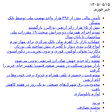
۱۴۰۵/۰۵/۱۵
خبر فوری
تأمین مالی بیش از ۳۹۶ هزار واحد نهضت ملی توسط بانک
مسکن
بیش از ۱۵ هزار زائر اربعین به البرز بازگشتند
تمدید اجرای همزمان دو ویرایش مبحث ۱۹ مقررات ملی
ساختمان تا پایان سال
عملیات بازار باز؛ اهرم پولی بانک مرکزی برای مهار تورم
انواع قاب بندی دیوار با گچبری پیش ساخته پلی یورتان
دکارت؛ تحولی لوکس، فوری و بدون تخریب در دکوراسیون
داخلی
نقشه راه جدید جهش صادرات غیرنفتی تدوین می‌شود
بازار موتورسیکلت در مسیر صعود قیمت؛ تعمیر جای خرید را
گرفت
ممنوعیت رجیستری تلفن همراه و خروج برخی خودروها در
ایام اربعین
محدودیت برق شهرک‌های صنعتی به یک روز در هفته کاهش
یافت
لوازم تابلوسازی
ورود
نوشته تصادفی