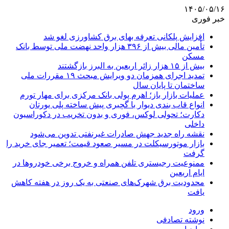
۱۴۰۵/۰۵/۱۶
خبر فوری
افزایش پلکانی تعرفه بهای برق کشاورزی لغو شد
تأمین مالی بیش از ۳۹۶ هزار واحد نهضت ملی توسط بانک
مسکن
بیش از ۱۵ هزار زائر اربعین به البرز بازگشتند
تمدید اجرای همزمان دو ویرایش مبحث ۱۹ مقررات ملی
ساختمان تا پایان سال
عملیات بازار باز؛ اهرم پولی بانک مرکزی برای مهار تورم
انواع قاب بندی دیوار با گچبری پیش ساخته پلی یورتان
دکارت؛ تحولی لوکس، فوری و بدون تخریب در دکوراسیون
داخلی
نقشه راه جدید جهش صادرات غیرنفتی تدوین می‌شود
بازار موتورسیکلت در مسیر صعود قیمت؛ تعمیر جای خرید را
گرفت
ممنوعیت رجیستری تلفن همراه و خروج برخی خودروها در
ایام اربعین
محدودیت برق شهرک‌های صنعتی به یک روز در هفته کاهش
یافت
ورود
نوشته تصادفی