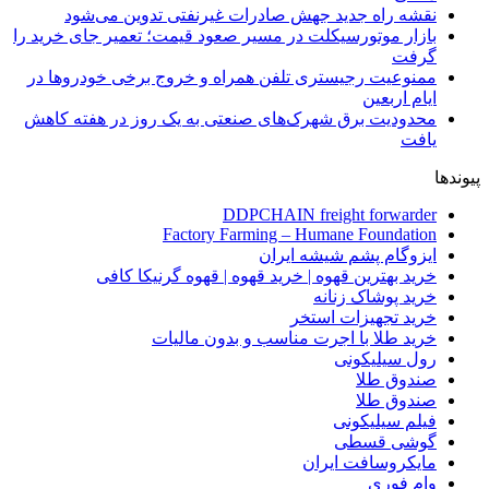
نقشه راه جدید جهش صادرات غیرنفتی تدوین می‌شود
بازار موتورسیکلت در مسیر صعود قیمت؛ تعمیر جای خرید را
گرفت
ممنوعیت رجیستری تلفن همراه و خروج برخی خودروها در
ایام اربعین
محدودیت برق شهرک‌های صنعتی به یک روز در هفته کاهش
یافت
پیوندها
DDPCHAIN freight forwarder
Factory Farming – Humane Foundation
ایزوگام پشم شیشه ایران
خرید بهترین قهوه | خرید قهوه | قهوه گرنیکا کافی
خرید پوشاک زنانه
خرید تجهیزات استخر
خرید طلا با اجرت مناسب و بدون مالیات
رول سیلیکونی
صندوق طلا
صندوق طلا
فیلم سیلیکونی
گوشی قسطی
مایکروسافت ایران
وام فوری