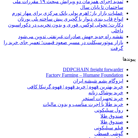
تمدید اجرای همزمان دو ویرایش مبحث ۱۹ مقررات ملی
ساختمان تا پایان سال
عملیات بازار باز؛ اهرم پولی بانک مرکزی برای مهار تورم
انواع قاب بندی دیوار با گچبری پیش ساخته پلی یورتان
دکارت؛ تحولی لوکس، فوری و بدون تخریب در دکوراسیون
داخلی
نقشه راه جدید جهش صادرات غیرنفتی تدوین می‌شود
بازار موتورسیکلت در مسیر صعود قیمت؛ تعمیر جای خرید را
گرفت
پیوندها
DDPCHAIN freight forwarder
Factory Farming – Humane Foundation
ایزوگام پشم شیشه ایران
خرید بهترین قهوه | خرید قهوه | قهوه گرنیکا کافی
خرید پوشاک زنانه
خرید تجهیزات استخر
خرید طلا با اجرت مناسب و بدون مالیات
رول سیلیکونی
صندوق طلا
صندوق طلا
فیلم سیلیکونی
گوشی قسطی