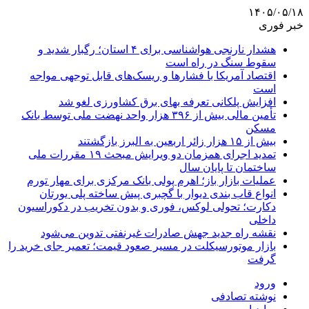
۱۴۰۵/۰۵/۱۸
خبر فوری
هشدار نارنجی هواشناسی برای ۴ استان؛ رگبار شدید و
سقوط سنگ در راه است
اقتصاد آمریکا با فشارها و ریسک‌های قابل توجهی مواجه
است
افزایش پلکانی تعرفه بهای برق کشاورزی لغو شد
تأمین مالی بیش از ۳۹۶ هزار واحد نهضت ملی توسط بانک
مسکن
بیش از ۱۵ هزار زائر اربعین به البرز بازگشتند
تمدید اجرای همزمان دو ویرایش مبحث ۱۹ مقررات ملی
ساختمان تا پایان سال
عملیات بازار باز؛ اهرم پولی بانک مرکزی برای مهار تورم
انواع قاب بندی دیوار با گچبری پیش ساخته پلی یورتان
دکارت؛ تحولی لوکس، فوری و بدون تخریب در دکوراسیون
داخلی
نقشه راه جدید جهش صادرات غیرنفتی تدوین می‌شود
بازار موتورسیکلت در مسیر صعود قیمت؛ تعمیر جای خرید را
گرفت
ورود
نوشته تصادفی