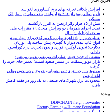
آخرین اخبار
افزایش پلکانی تعرفه بهای برق کشاورزی لغو شد
تأمین مالی بیش از ۳۹۶ هزار واحد نهضت ملی توسط بانک
مسکن
بیش از ۱۵ هزار زائر اربعین به البرز بازگشتند
تمدید اجرای همزمان دو ویرایش مبحث ۱۹ مقررات ملی
ساختمان تا پایان سال
عملیات بازار باز؛ اهرم پولی بانک مرکزی برای مهار تورم
انواع قاب بندی دیوار با گچبری پیش ساخته پلی یورتان
دکارت؛ تحولی لوکس، فوری و بدون تخریب در دکوراسیون
داخلی
نقشه راه جدید جهش صادرات غیرنفتی تدوین می‌شود
بازار موتورسیکلت در مسیر صعود قیمت؛ تعمیر جای خرید را
گرفت
ممنوعیت رجیستری تلفن همراه و خروج برخی خودروها در
ایام اربعین
محدودیت برق شهرک‌های صنعتی به یک روز در هفته کاهش
یافت
پیوندها
DDPCHAIN freight forwarder
Factory Farming – Humane Foundation
ایزوگام پشم شیشه ایران