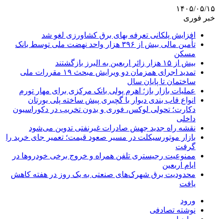
۱۴۰۵/۰۵/۱۵
خبر فوری
افزایش پلکانی تعرفه بهای برق کشاورزی لغو شد
تأمین مالی بیش از ۳۹۶ هزار واحد نهضت ملی توسط بانک
مسکن
بیش از ۱۵ هزار زائر اربعین به البرز بازگشتند
تمدید اجرای همزمان دو ویرایش مبحث ۱۹ مقررات ملی
ساختمان تا پایان سال
عملیات بازار باز؛ اهرم پولی بانک مرکزی برای مهار تورم
انواع قاب بندی دیوار با گچبری پیش ساخته پلی یورتان
دکارت؛ تحولی لوکس، فوری و بدون تخریب در دکوراسیون
داخلی
نقشه راه جدید جهش صادرات غیرنفتی تدوین می‌شود
بازار موتورسیکلت در مسیر صعود قیمت؛ تعمیر جای خرید را
گرفت
ممنوعیت رجیستری تلفن همراه و خروج برخی خودروها در
ایام اربعین
محدودیت برق شهرک‌های صنعتی به یک روز در هفته کاهش
یافت
ورود
نوشته تصادفی