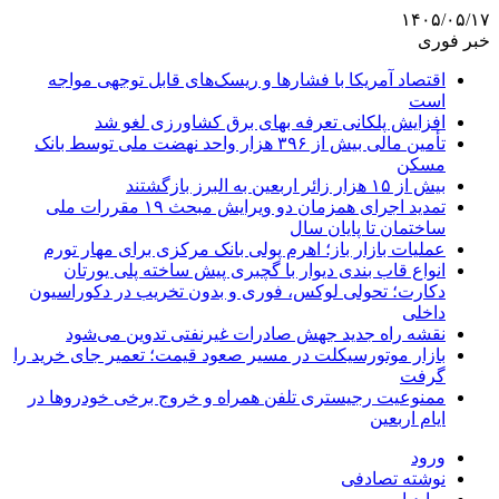
۱۴۰۵/۰۵/۱۷
خبر فوری
اقتصاد آمریکا با فشارها و ریسک‌های قابل توجهی مواجه
است
افزایش پلکانی تعرفه بهای برق کشاورزی لغو شد
تأمین مالی بیش از ۳۹۶ هزار واحد نهضت ملی توسط بانک
مسکن
بیش از ۱۵ هزار زائر اربعین به البرز بازگشتند
تمدید اجرای همزمان دو ویرایش مبحث ۱۹ مقررات ملی
ساختمان تا پایان سال
عملیات بازار باز؛ اهرم پولی بانک مرکزی برای مهار تورم
انواع قاب بندی دیوار با گچبری پیش ساخته پلی یورتان
دکارت؛ تحولی لوکس، فوری و بدون تخریب در دکوراسیون
داخلی
نقشه راه جدید جهش صادرات غیرنفتی تدوین می‌شود
بازار موتورسیکلت در مسیر صعود قیمت؛ تعمیر جای خرید را
گرفت
ممنوعیت رجیستری تلفن همراه و خروج برخی خودروها در
ایام اربعین
ورود
نوشته تصادفی