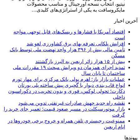
نیتیو، انتخاب نسخه اورجینال و مناسب محصولات
مایکروسافت به یکی از استراتژی‌های کلیدی…
آخرین اخبار
اقتصاد آمریکا با فشارها و ریسک‌های قابل توجهی مواجه
است
افزایش پلکانی تعرفه بهای برق کشاورزی لغو شد
تأمین مالی بیش از ۳۹۶ هزار واحد نهضت ملی توسط بانک
مسکن
بیش از ۱۵ هزار زائر اربعین به البرز بازگشتند
تمدید اجرای همزمان دو ویرایش مبحث ۱۹ مقررات ملی
ساختمان تا پایان سال
عملیات بازار باز؛ اهرم پولی بانک مرکزی برای مهار تورم
انواع قاب بندی دیوار با گچبری پیش ساخته پلی یورتان
دکارت؛ تحولی لوکس، فوری و بدون تخریب در دکوراسیون
داخلی
نقشه راه جدید جهش صادرات غیرنفتی تدوین می‌شود
بازار موتورسیکلت در مسیر صعود قیمت؛ تعمیر جای خرید را
گرفت
ممنوعیت رجیستری تلفن همراه و خروج برخی خودروها در
ایام اربعین
پیوندها