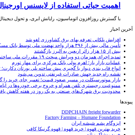
اهمیت حیاتی استفاده از لایسنس اورجینا
با گسترش روزافزون اتوماسیون، رایانش ابری، و تحول دیجیتال
آخرین اخبار
افزایش پلکانی تعرفه بهای برق کشاورزی لغو شد
تأمین مالی بیش از ۳۹۶ هزار واحد نهضت ملی توسط بانک مسکن
بیش از ۱۵ هزار زائر اربعین به البرز بازگشتند
تمدید اجرای همزمان دو ویرایش مبحث ۱۹ مقررات ملی ساختمان تا پایان سال
عملیات بازار باز؛ اهرم پولی بانک مرکزی برای مهار تورم
انواع قاب بندی دیوار با گچبری پیش ساخته پلی یورتان دکارت
نقشه راه جدید جهش صادرات غیرنفتی تدوین می‌شود
بازار موتورسیکلت در مسیر صعود قیمت؛ تعمیر جای خرید را 
ممنوعیت رجیستری تلفن همراه و خروج برخی خودروها در ایام 
محدودیت برق شهرک‌های صنعتی به یک روز در هفته کاهش یاف
پیوندها
DDPCHAIN freight forwarder
Factory Farming – Humane Foundation
ایزوگام پشم شیشه ایران
خرید بهترین قهوه | خرید قهوه | قهوه گرنیکا کافی
خرید پوشاک زنانه