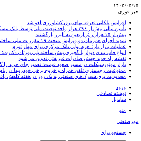
۱۴۰۵/۰۵/۱۵
خبر فوری
افزایش پلکانی تعرفه بهای برق کشاورزی لغو شد
تأمین مالی بیش از ۳۹۶ هزار واحد نهضت ملی توسط بانک مسکن
بیش از ۱۵ هزار زائر اربعین به البرز بازگشتند
تمدید اجرای همزمان دو ویرایش مبحث ۱۹ مقررات ملی ساختمان تا پایان سال
عملیات بازار باز؛ اهرم پولی بانک مرکزی برای مهار تورم
انواع قاب بندی دیوار با گچبری پیش ساخته پلی یورتان دکارت
نقشه راه جدید جهش صادرات غیرنفتی تدوین می‌شود
بازار موتورسیکلت در مسیر صعود قیمت؛ تعمیر جای خرید را 
ممنوعیت رجیستری تلفن همراه و خروج برخی خودروها در ایام 
محدودیت برق شهرک‌های صنعتی به یک روز در هفته کاهش یاف
ورود
نوشته تصادفی
سایدبار
منو
مهرصنعتی
جستجو برای