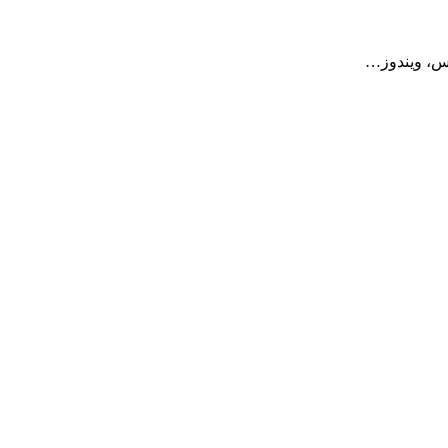
یس، ویندوز…