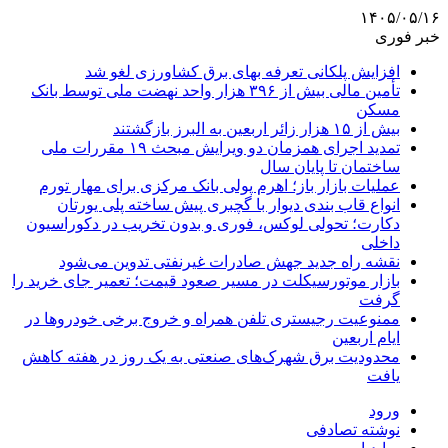
۱۴۰۵/۰۵/۱۶
خبر فوری
افزایش پلکانی تعرفه بهای برق کشاورزی لغو شد
تأمین مالی بیش از ۳۹۶ هزار واحد نهضت ملی توسط بانک
مسکن
بیش از ۱۵ هزار زائر اربعین به البرز بازگشتند
تمدید اجرای همزمان دو ویرایش مبحث ۱۹ مقررات ملی
ساختمان تا پایان سال
عملیات بازار باز؛ اهرم پولی بانک مرکزی برای مهار تورم
انواع قاب بندی دیوار با گچبری پیش ساخته پلی یورتان
دکارت؛ تحولی لوکس، فوری و بدون تخریب در دکوراسیون
داخلی
نقشه راه جدید جهش صادرات غیرنفتی تدوین می‌شود
بازار موتورسیکلت در مسیر صعود قیمت؛ تعمیر جای خرید را
گرفت
ممنوعیت رجیستری تلفن همراه و خروج برخی خودروها در
ایام اربعین
محدودیت برق شهرک‌های صنعتی به یک روز در هفته کاهش
یافت
ورود
نوشته تصادفی