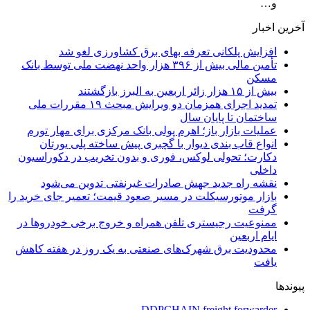
و…
آخرین اخبار
افزایش پلکانی تعرفه بهای برق کشاورزی لغو شد
تأمین مالی بیش از ۳۹۶ هزار واحد نهضت ملی توسط بانک
مسکن
بیش از ۱۵ هزار زائر اربعین به البرز بازگشتند
تمدید اجرای همزمان دو ویرایش مبحث ۱۹ مقررات ملی
ساختمان تا پایان سال
عملیات بازار باز؛ اهرم پولی بانک مرکزی برای مهار تورم
انواع قاب بندی دیوار با گچبری پیش ساخته پلی یورتان
دکارت؛ تحولی لوکس، فوری و بدون تخریب در دکوراسیون
داخلی
نقشه راه جدید جهش صادرات غیرنفتی تدوین می‌شود
بازار موتورسیکلت در مسیر صعود قیمت؛ تعمیر جای خرید را
گرفت
ممنوعیت رجیستری تلفن همراه و خروج برخی خودروها در
ایام اربعین
محدودیت برق شهرک‌های صنعتی به یک روز در هفته کاهش
یافت
پیوندها
DDPCHAIN freight forwarder