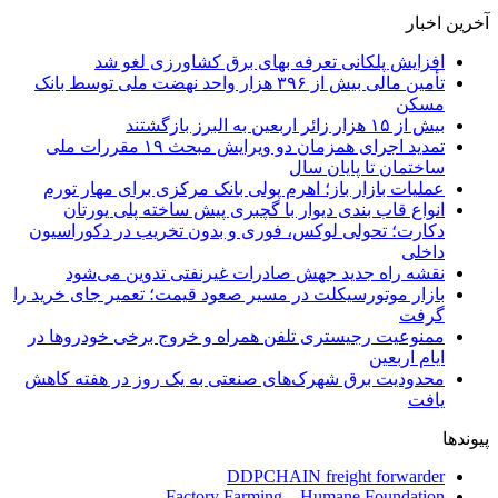
آخرین اخبار
افزایش پلکانی تعرفه بهای برق کشاورزی لغو شد
تأمین مالی بیش از ۳۹۶ هزار واحد نهضت ملی توسط بانک
مسکن
بیش از ۱۵ هزار زائر اربعین به البرز بازگشتند
تمدید اجرای همزمان دو ویرایش مبحث ۱۹ مقررات ملی
ساختمان تا پایان سال
عملیات بازار باز؛ اهرم پولی بانک مرکزی برای مهار تورم
انواع قاب بندی دیوار با گچبری پیش ساخته پلی یورتان
دکارت؛ تحولی لوکس، فوری و بدون تخریب در دکوراسیون
داخلی
نقشه راه جدید جهش صادرات غیرنفتی تدوین می‌شود
بازار موتورسیکلت در مسیر صعود قیمت؛ تعمیر جای خرید را
گرفت
ممنوعیت رجیستری تلفن همراه و خروج برخی خودروها در
ایام اربعین
محدودیت برق شهرک‌های صنعتی به یک روز در هفته کاهش
یافت
پیوندها
DDPCHAIN freight forwarder
Factory Farming – Humane Foundation