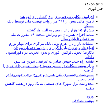
۱۴۰۵/۰۵/۱۶
خبر فوری
افزایش پلکانی تعرفه بهای برق کشاورزی لغو شد
تأمین مالی بیش از ۳۹۶ هزار واحد نهضت ملی توسط بانک
مسکن
بیش از ۱۵ هزار زائر اربعین به البرز بازگشتند
تمدید اجرای همزمان دو ویرایش مبحث ۱۹ مقررات ملی
ساختمان تا پایان سال
عملیات بازار باز؛ اهرم پولی بانک مرکزی برای مهار تورم
انواع قاب بندی دیوار با گچبری پیش ساخته پلی یورتان
دکارت؛ تحولی لوکس، فوری و بدون تخریب در دکوراسیون
داخلی
نقشه راه جدید جهش صادرات غیرنفتی تدوین می‌شود
بازار موتورسیکلت در مسیر صعود قیمت؛ تعمیر جای خرید را
گرفت
ممنوعیت رجیستری تلفن همراه و خروج برخی خودروها در
ایام اربعین
محدودیت برق شهرک‌های صنعتی به یک روز در هفته کاهش
یافت
ورود
نوشته تصادفی