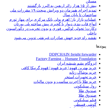
مسکن
بیش از ۱۵ هزار زائر اربعین به البرز بازگشتند
تمدید اجرای همزمان دو ویرایش مبحث ۱۹ مقررات ملی
ساختمان تا پایان سال
عملیات بازار باز؛ اهرم پولی بانک مرکزی برای مهار تورم
انواع قاب بندی دیوار با گچبری پیش ساخته پلی یورتان
دکارت؛ تحولی لوکس، فوری و بدون تخریب در دکوراسیون
داخلی
نقشه راه جدید جهش صادرات غیرنفتی تدوین می‌شود
پیوندها
DDPCHAIN freight forwarder
Factory Farming – Humane Foundation
ایزوگام پشم شیشه ایران
خرید بهترین قهوه | خرید قهوه | قهوه گرنیکا کافی
خرید پوشاک زنانه
خرید تجهیزات استخر
خرید طلا با اجرت مناسب و بدون مالیات
رول سیلیکونی
صندوق طلا
صندوق طلا
فیلم سیلیکونی
گوشی قسطی