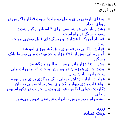
۱۴۰۵/۰۵/۱۹
خبر فوری
امضای تاریخی برای وصل دو ملت؛ سوت قطار زاگرس در
رویای بغداد
هشدار نارنجی هواشناسی برای ۴ استان؛ رگبار شدید و
سقوط سنگ در راه است
اقتصاد آمریکا با فشارها و ریسک‌های قابل توجهی مواجه
است
افزایش پلکانی تعرفه بهای برق کشاورزی لغو شد
تأمین مالی بیش از ۳۹۶ هزار واحد نهضت ملی توسط بانک
مسکن
بیش از ۱۵ هزار زائر اربعین به البرز بازگشتند
تمدید اجرای همزمان دو ویرایش مبحث ۱۹ مقررات ملی
ساختمان تا پایان سال
عملیات بازار باز؛ اهرم پولی بانک مرکزی برای مهار تورم
انواع قاب بندی دیوار با گچبری پیش ساخته پلی یورتان
دکارت؛ تحولی لوکس، فوری و بدون تخریب در دکوراسیون
داخلی
نقشه راه جدید جهش صادرات غیرنفتی تدوین می‌شود
ورود
نوشته تصادفی