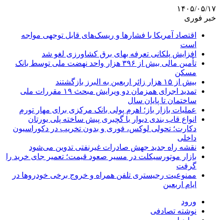
۱۴۰۵/۰۵/۱۷
خبر فوری
اقتصاد آمریکا با فشارها و ریسک‌های قابل توجهی مواجه
است
افزایش پلکانی تعرفه بهای برق کشاورزی لغو شد
تأمین مالی بیش از ۳۹۶ هزار واحد نهضت ملی توسط بانک
مسکن
بیش از ۱۵ هزار زائر اربعین به البرز بازگشتند
تمدید اجرای همزمان دو ویرایش مبحث ۱۹ مقررات ملی
ساختمان تا پایان سال
عملیات بازار باز؛ اهرم پولی بانک مرکزی برای مهار تورم
انواع قاب بندی دیوار با گچبری پیش ساخته پلی یورتان
دکارت؛ تحولی لوکس، فوری و بدون تخریب در دکوراسیون
داخلی
نقشه راه جدید جهش صادرات غیرنفتی تدوین می‌شود
بازار موتورسیکلت در مسیر صعود قیمت؛ تعمیر جای خرید را
گرفت
ممنوعیت رجیستری تلفن همراه و خروج برخی خودروها در
ایام اربعین
ورود
نوشته تصادفی