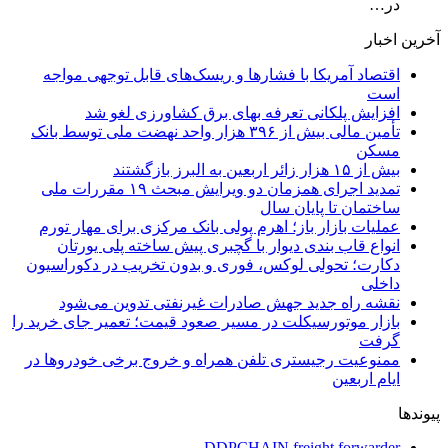
در…
آخرین اخبار
اقتصاد آمریکا با فشارها و ریسک‌های قابل توجهی مواجه
است
افزایش پلکانی تعرفه بهای برق کشاورزی لغو شد
تأمین مالی بیش از ۳۹۶ هزار واحد نهضت ملی توسط بانک
مسکن
بیش از ۱۵ هزار زائر اربعین به البرز بازگشتند
تمدید اجرای همزمان دو ویرایش مبحث ۱۹ مقررات ملی
ساختمان تا پایان سال
عملیات بازار باز؛ اهرم پولی بانک مرکزی برای مهار تورم
انواع قاب بندی دیوار با گچبری پیش ساخته پلی یورتان
دکارت؛ تحولی لوکس، فوری و بدون تخریب در دکوراسیون
داخلی
نقشه راه جدید جهش صادرات غیرنفتی تدوین می‌شود
بازار موتورسیکلت در مسیر صعود قیمت؛ تعمیر جای خرید را
گرفت
ممنوعیت رجیستری تلفن همراه و خروج برخی خودروها در
ایام اربعین
پیوندها
DDPCHAIN freight forwarder