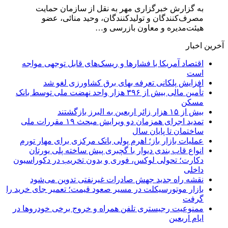
به گزارش خبرگزاری مهر به نقل از سازمان حمایت
مصرف‌کنندگان و تولیدکنندگان، وحید منائی، عضو
هیئت‌مدیره و معاون بازرسی و…
آخرین اخبار
اقتصاد آمریکا با فشارها و ریسک‌های قابل توجهی مواجه
است
افزایش پلکانی تعرفه بهای برق کشاورزی لغو شد
تأمین مالی بیش از ۳۹۶ هزار واحد نهضت ملی توسط بانک
مسکن
بیش از ۱۵ هزار زائر اربعین به البرز بازگشتند
تمدید اجرای همزمان دو ویرایش مبحث ۱۹ مقررات ملی
ساختمان تا پایان سال
عملیات بازار باز؛ اهرم پولی بانک مرکزی برای مهار تورم
انواع قاب بندی دیوار با گچبری پیش ساخته پلی یورتان
دکارت؛ تحولی لوکس، فوری و بدون تخریب در دکوراسیون
داخلی
نقشه راه جدید جهش صادرات غیرنفتی تدوین می‌شود
بازار موتورسیکلت در مسیر صعود قیمت؛ تعمیر جای خرید را
گرفت
ممنوعیت رجیستری تلفن همراه و خروج برخی خودروها در
ایام اربعین