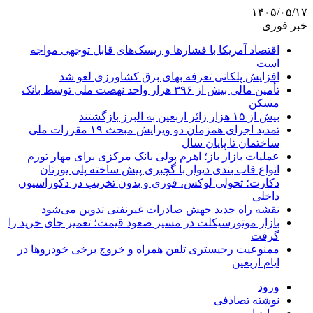
۱۴۰۵/۰۵/۱۷
خبر فوری
اقتصاد آمریکا با فشارها و ریسک‌های قابل توجهی مواجه
است
افزایش پلکانی تعرفه بهای برق کشاورزی لغو شد
تأمین مالی بیش از ۳۹۶ هزار واحد نهضت ملی توسط بانک
مسکن
بیش از ۱۵ هزار زائر اربعین به البرز بازگشتند
تمدید اجرای همزمان دو ویرایش مبحث ۱۹ مقررات ملی
ساختمان تا پایان سال
عملیات بازار باز؛ اهرم پولی بانک مرکزی برای مهار تورم
انواع قاب بندی دیوار با گچبری پیش ساخته پلی یورتان
دکارت؛ تحولی لوکس، فوری و بدون تخریب در دکوراسیون
داخلی
نقشه راه جدید جهش صادرات غیرنفتی تدوین می‌شود
بازار موتورسیکلت در مسیر صعود قیمت؛ تعمیر جای خرید را
گرفت
ممنوعیت رجیستری تلفن همراه و خروج برخی خودروها در
ایام اربعین
ورود
نوشته تصادفی