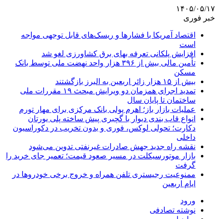
۱۴۰۵/۰۵/۱۷
خبر فوری
اقتصاد آمریکا با فشارها و ریسک‌های قابل توجهی مواجه
است
افزایش پلکانی تعرفه بهای برق کشاورزی لغو شد
تأمین مالی بیش از ۳۹۶ هزار واحد نهضت ملی توسط بانک
مسکن
بیش از ۱۵ هزار زائر اربعین به البرز بازگشتند
تمدید اجرای همزمان دو ویرایش مبحث ۱۹ مقررات ملی
ساختمان تا پایان سال
عملیات بازار باز؛ اهرم پولی بانک مرکزی برای مهار تورم
انواع قاب بندی دیوار با گچبری پیش ساخته پلی یورتان
دکارت؛ تحولی لوکس، فوری و بدون تخریب در دکوراسیون
داخلی
نقشه راه جدید جهش صادرات غیرنفتی تدوین می‌شود
بازار موتورسیکلت در مسیر صعود قیمت؛ تعمیر جای خرید را
گرفت
ممنوعیت رجیستری تلفن همراه و خروج برخی خودروها در
ایام اربعین
ورود
نوشته تصادفی