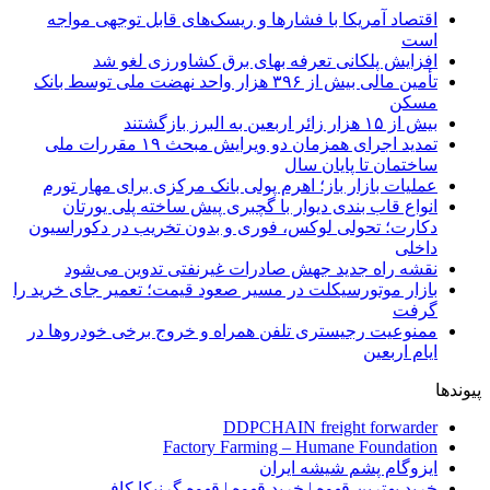
اقتصاد آمریکا با فشارها و ریسک‌های قابل توجهی مواجه
است
افزایش پلکانی تعرفه بهای برق کشاورزی لغو شد
تأمین مالی بیش از ۳۹۶ هزار واحد نهضت ملی توسط بانک
مسکن
بیش از ۱۵ هزار زائر اربعین به البرز بازگشتند
تمدید اجرای همزمان دو ویرایش مبحث ۱۹ مقررات ملی
ساختمان تا پایان سال
عملیات بازار باز؛ اهرم پولی بانک مرکزی برای مهار تورم
انواع قاب بندی دیوار با گچبری پیش ساخته پلی یورتان
دکارت؛ تحولی لوکس، فوری و بدون تخریب در دکوراسیون
داخلی
نقشه راه جدید جهش صادرات غیرنفتی تدوین می‌شود
بازار موتورسیکلت در مسیر صعود قیمت؛ تعمیر جای خرید را
گرفت
ممنوعیت رجیستری تلفن همراه و خروج برخی خودروها در
ایام اربعین
پیوندها
DDPCHAIN freight forwarder
Factory Farming – Humane Foundation
ایزوگام پشم شیشه ایران
خرید بهترین قهوه | خرید قهوه | قهوه گرنیکا کافی