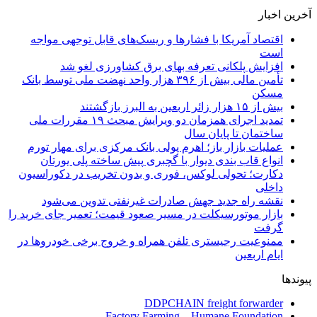
آخرین اخبار
اقتصاد آمریکا با فشارها و ریسک‌های قابل توجهی مواجه
است
افزایش پلکانی تعرفه بهای برق کشاورزی لغو شد
تأمین مالی بیش از ۳۹۶ هزار واحد نهضت ملی توسط بانک
مسکن
بیش از ۱۵ هزار زائر اربعین به البرز بازگشتند
تمدید اجرای همزمان دو ویرایش مبحث ۱۹ مقررات ملی
ساختمان تا پایان سال
عملیات بازار باز؛ اهرم پولی بانک مرکزی برای مهار تورم
انواع قاب بندی دیوار با گچبری پیش ساخته پلی یورتان
دکارت؛ تحولی لوکس، فوری و بدون تخریب در دکوراسیون
داخلی
نقشه راه جدید جهش صادرات غیرنفتی تدوین می‌شود
بازار موتورسیکلت در مسیر صعود قیمت؛ تعمیر جای خرید را
گرفت
ممنوعیت رجیستری تلفن همراه و خروج برخی خودروها در
ایام اربعین
پیوندها
DDPCHAIN freight forwarder
Factory Farming – Humane Foundation