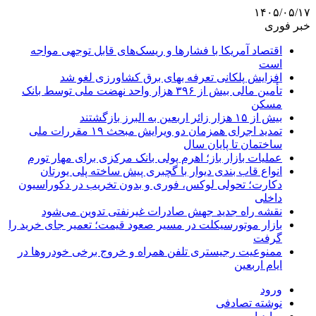
۱۴۰۵/۰۵/۱۷
خبر فوری
اقتصاد آمریکا با فشارها و ریسک‌های قابل توجهی مواجه
است
افزایش پلکانی تعرفه بهای برق کشاورزی لغو شد
تأمین مالی بیش از ۳۹۶ هزار واحد نهضت ملی توسط بانک
مسکن
بیش از ۱۵ هزار زائر اربعین به البرز بازگشتند
تمدید اجرای همزمان دو ویرایش مبحث ۱۹ مقررات ملی
ساختمان تا پایان سال
عملیات بازار باز؛ اهرم پولی بانک مرکزی برای مهار تورم
انواع قاب بندی دیوار با گچبری پیش ساخته پلی یورتان
دکارت؛ تحولی لوکس، فوری و بدون تخریب در دکوراسیون
داخلی
نقشه راه جدید جهش صادرات غیرنفتی تدوین می‌شود
بازار موتورسیکلت در مسیر صعود قیمت؛ تعمیر جای خرید را
گرفت
ممنوعیت رجیستری تلفن همراه و خروج برخی خودروها در
ایام اربعین
ورود
نوشته تصادفی