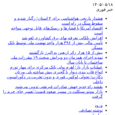
۱۴۰۵/۰۵/۱۸
خبر فوری
هشدار نارنجی هواشناسی برای ۴ استان؛ رگبار شدید و
سقوط سنگ در راه است
اقتصاد آمریکا با فشارها و ریسک‌های قابل توجهی مواجه
است
افزایش پلکانی تعرفه بهای برق کشاورزی لغو شد
تأمین مالی بیش از ۳۹۶ هزار واحد نهضت ملی توسط بانک
مسکن
بیش از ۱۵ هزار زائر اربعین به البرز بازگشتند
تمدید اجرای همزمان دو ویرایش مبحث ۱۹ مقررات ملی
ساختمان تا پایان سال
عملیات بازار باز؛ اهرم پولی بانک مرکزی برای مهار تورم
انواع قاب بندی دیوار با گچبری پیش ساخته پلی یورتان
دکارت؛ تحولی لوکس، فوری و بدون تخریب در دکوراسیون
داخلی
نقشه راه جدید جهش صادرات غیرنفتی تدوین می‌شود
بازار موتورسیکلت در مسیر صعود قیمت؛ تعمیر جای خرید را
گرفت
ورود
نوشته تصادفی