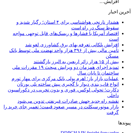
افزایش…
آخرین اخبار
هشدار نارنجی هواشناسی برای ۴ استان؛ رگبار شدید و
سقوط سنگ در راه است
اقتصاد آمریکا با فشارها و ریسک‌های قابل توجهی مواجه
است
افزایش پلکانی تعرفه بهای برق کشاورزی لغو شد
تأمین مالی بیش از ۳۹۶ هزار واحد نهضت ملی توسط بانک
مسکن
بیش از ۱۵ هزار زائر اربعین به البرز بازگشتند
تمدید اجرای همزمان دو ویرایش مبحث ۱۹ مقررات ملی
ساختمان تا پایان سال
عملیات بازار باز؛ اهرم پولی بانک مرکزی برای مهار تورم
انواع قاب بندی دیوار با گچبری پیش ساخته پلی یورتان
دکارت؛ تحولی لوکس، فوری و بدون تخریب در دکوراسیون
داخلی
نقشه راه جدید جهش صادرات غیرنفتی تدوین می‌شود
بازار موتورسیکلت در مسیر صعود قیمت؛ تعمیر جای خرید را
گرفت
پیوندها
DDPCHAIN freight forwarder