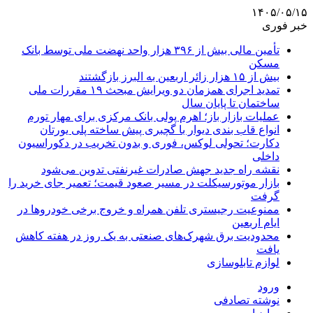
۱۴۰۵/۰۵/۱۵
خبر فوری
تأمین مالی بیش از ۳۹۶ هزار واحد نهضت ملی توسط بانک
مسکن
بیش از ۱۵ هزار زائر اربعین به البرز بازگشتند
تمدید اجرای همزمان دو ویرایش مبحث ۱۹ مقررات ملی
ساختمان تا پایان سال
عملیات بازار باز؛ اهرم پولی بانک مرکزی برای مهار تورم
انواع قاب بندی دیوار با گچبری پیش ساخته پلی یورتان
دکارت؛ تحولی لوکس، فوری و بدون تخریب در دکوراسیون
داخلی
نقشه راه جدید جهش صادرات غیرنفتی تدوین می‌شود
بازار موتورسیکلت در مسیر صعود قیمت؛ تعمیر جای خرید را
گرفت
ممنوعیت رجیستری تلفن همراه و خروج برخی خودروها در
ایام اربعین
محدودیت برق شهرک‌های صنعتی به یک روز در هفته کاهش
یافت
لوازم تابلوسازی
ورود
نوشته تصادفی