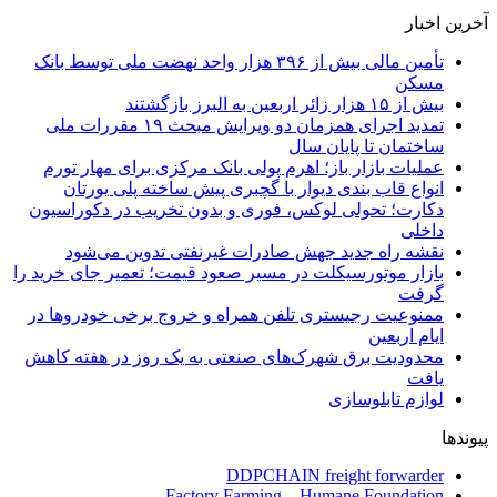
آخرین اخبار
تأمین مالی بیش از ۳۹۶ هزار واحد نهضت ملی توسط بانک
مسکن
بیش از ۱۵ هزار زائر اربعین به البرز بازگشتند
تمدید اجرای همزمان دو ویرایش مبحث ۱۹ مقررات ملی
ساختمان تا پایان سال
عملیات بازار باز؛ اهرم پولی بانک مرکزی برای مهار تورم
انواع قاب بندی دیوار با گچبری پیش ساخته پلی یورتان
دکارت؛ تحولی لوکس، فوری و بدون تخریب در دکوراسیون
داخلی
نقشه راه جدید جهش صادرات غیرنفتی تدوین می‌شود
بازار موتورسیکلت در مسیر صعود قیمت؛ تعمیر جای خرید را
گرفت
ممنوعیت رجیستری تلفن همراه و خروج برخی خودروها در
ایام اربعین
محدودیت برق شهرک‌های صنعتی به یک روز در هفته کاهش
یافت
لوازم تابلوسازی
پیوندها
DDPCHAIN freight forwarder
Factory Farming – Humane Foundation