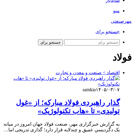
سایدبار
منو
مهرصنعتی
جستجو برای
جستجو برای
فولاد
اقتصاد > صنعت و معدن و تجارت
samkia
۱۴۰۵/۰۳/۰۷
گذار راهبردی فولاد مبارکه؛ از «غول
تولیدی» تا «هاب تکنولوژیک»
به گزارش خبرگزاری مهر، صنعت فولاد جهان امروز در میانه
یک دگردیسیِ عمیق و چندلایه قرار دارد؛ گذاری تدریجی اما…