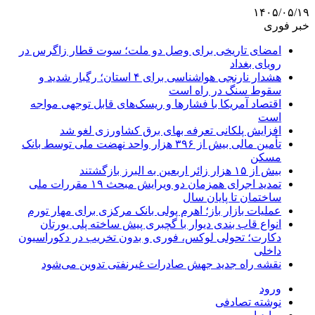
۱۴۰۵/۰۵/۱۹
خبر فوری
امضای تاریخی برای وصل دو ملت؛ سوت قطار زاگرس در
رویای بغداد
هشدار نارنجی هواشناسی برای ۴ استان؛ رگبار شدید و
سقوط سنگ در راه است
اقتصاد آمریکا با فشارها و ریسک‌های قابل توجهی مواجه
است
افزایش پلکانی تعرفه بهای برق کشاورزی لغو شد
تأمین مالی بیش از ۳۹۶ هزار واحد نهضت ملی توسط بانک
مسکن
بیش از ۱۵ هزار زائر اربعین به البرز بازگشتند
تمدید اجرای همزمان دو ویرایش مبحث ۱۹ مقررات ملی
ساختمان تا پایان سال
عملیات بازار باز؛ اهرم پولی بانک مرکزی برای مهار تورم
انواع قاب بندی دیوار با گچبری پیش ساخته پلی یورتان
دکارت؛ تحولی لوکس، فوری و بدون تخریب در دکوراسیون
داخلی
نقشه راه جدید جهش صادرات غیرنفتی تدوین می‌شود
ورود
نوشته تصادفی