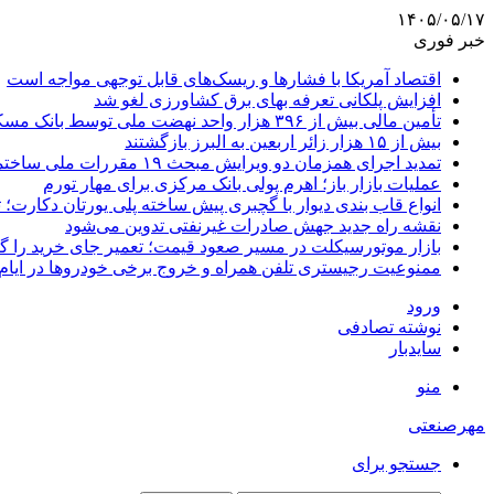
۱۴۰۵/۰۵/۱۷
خبر فوری
اقتصاد آمریکا با فشارها و ریسک‌های قابل توجهی مواجه است
افزایش پلکانی تعرفه بهای برق کشاورزی لغو شد
تأمین مالی بیش از ۳۹۶ هزار واحد نهضت ملی توسط بانک مسکن
بیش از ۱۵ هزار زائر اربعین به البرز بازگشتند
تمدید اجرای همزمان دو ویرایش مبحث ۱۹ مقررات ملی ساختمان تا پایان سال
عملیات بازار باز؛ اهرم پولی بانک مرکزی برای مهار تورم
انواع قاب بندی دیوار با گچبری پیش ساخته پلی یورتان دکارت
نقشه راه جدید جهش صادرات غیرنفتی تدوین می‌شود
بازار موتورسیکلت در مسیر صعود قیمت؛ تعمیر جای خرید را 
ممنوعیت رجیستری تلفن همراه و خروج برخی خودروها در ایام 
ورود
نوشته تصادفی
سایدبار
منو
مهرصنعتی
جستجو برای