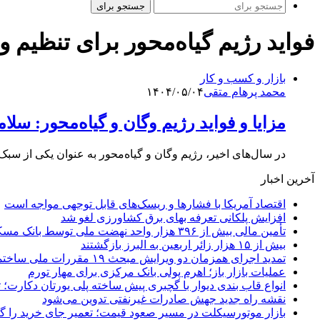
جستجو برای
فواید رژیم گیاه‌محور برای تنظیم و
بازار و کسب و کار
محمد پرهام متقی
۱۴۰۴/۰۵/۰۴
مزایا و فواید رژیم وگان و گیاه‌محور: س
در سال‌های اخیر، رژیم وگان و گیاه‌محور به عنوان یکی از سب
آخرین اخبار
اقتصاد آمریکا با فشارها و ریسک‌های قابل توجهی مواجه است
افزایش پلکانی تعرفه بهای برق کشاورزی لغو شد
تأمین مالی بیش از ۳۹۶ هزار واحد نهضت ملی توسط بانک مسکن
بیش از ۱۵ هزار زائر اربعین به البرز بازگشتند
تمدید اجرای همزمان دو ویرایش مبحث ۱۹ مقررات ملی ساختمان تا پایان سال
عملیات بازار باز؛ اهرم پولی بانک مرکزی برای مهار تورم
انواع قاب بندی دیوار با گچبری پیش ساخته پلی یورتان دکارت
نقشه راه جدید جهش صادرات غیرنفتی تدوین می‌شود
بازار موتورسیکلت در مسیر صعود قیمت؛ تعمیر جای خرید را 