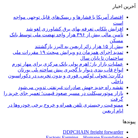
آخرین اخبار
اقتصاد آمریکا با فشارها و ریسک‌های قابل توجهی مواجه
است
افزایش پلکانی تعرفه بهای برق کشاورزی لغو شد
تأمین مالی بیش از ۳۹۶ هزار واحد نهضت ملی توسط بانک
مسکن
بیش از ۱۵ هزار زائر اربعین به البرز بازگشتند
تمدید اجرای همزمان دو ویرایش مبحث ۱۹ مقررات ملی
ساختمان تا پایان سال
عملیات بازار باز؛ اهرم پولی بانک مرکزی برای مهار تورم
انواع قاب بندی دیوار با گچبری پیش ساخته پلی یورتان
دکارت؛ تحولی لوکس، فوری و بدون تخریب در دکوراسیون
داخلی
نقشه راه جدید جهش صادرات غیرنفتی تدوین می‌شود
بازار موتورسیکلت در مسیر صعود قیمت؛ تعمیر جای خرید را
گرفت
ممنوعیت رجیستری تلفن همراه و خروج برخی خودروها در
ایام اربعین
پیوندها
DDPCHAIN freight forwarder
Factory Farming – Humane Foundation