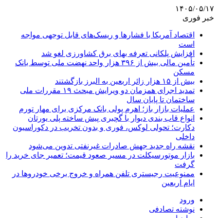
۱۴۰۵/۰۵/۱۷
خبر فوری
اقتصاد آمریکا با فشارها و ریسک‌های قابل توجهی مواجه
است
افزایش پلکانی تعرفه بهای برق کشاورزی لغو شد
تأمین مالی بیش از ۳۹۶ هزار واحد نهضت ملی توسط بانک
مسکن
بیش از ۱۵ هزار زائر اربعین به البرز بازگشتند
تمدید اجرای همزمان دو ویرایش مبحث ۱۹ مقررات ملی
ساختمان تا پایان سال
عملیات بازار باز؛ اهرم پولی بانک مرکزی برای مهار تورم
انواع قاب بندی دیوار با گچبری پیش ساخته پلی یورتان
دکارت؛ تحولی لوکس، فوری و بدون تخریب در دکوراسیون
داخلی
نقشه راه جدید جهش صادرات غیرنفتی تدوین می‌شود
بازار موتورسیکلت در مسیر صعود قیمت؛ تعمیر جای خرید را
گرفت
ممنوعیت رجیستری تلفن همراه و خروج برخی خودروها در
ایام اربعین
ورود
نوشته تصادفی