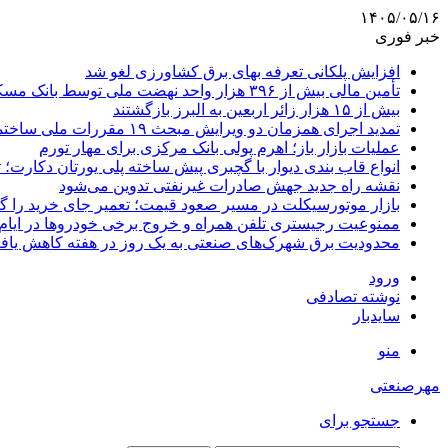
۱۴۰۵/۰۵/۱۶
خبر فوری
افزایش پلکانی تعرفه بهای برق کشاورزی لغو شد
تأمین مالی بیش از ۳۹۶ هزار واحد نهضت ملی توسط بانک مسکن
بیش از ۱۵ هزار زائر اربعین به البرز بازگشتند
تمدید اجرای همزمان دو ویرایش مبحث ۱۹ مقررات ملی ساختمان تا پایان سال
عملیات بازار باز؛ اهرم پولی بانک مرکزی برای مهار تورم
انواع قاب بندی دیوار با گچبری پیش ساخته پلی یورتان دکارت
نقشه راه جدید جهش صادرات غیرنفتی تدوین می‌شود
بازار موتورسیکلت در مسیر صعود قیمت؛ تعمیر جای خرید را 
ممنوعیت رجیستری تلفن همراه و خروج برخی خودروها در ایام 
محدودیت برق شهرک‌های صنعتی به یک روز در هفته کاهش یاف
ورود
نوشته تصادفی
سایدبار
منو
مهرصنعتی
جستجو برای