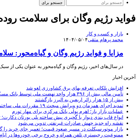
جستجو برای
فواید رژیم وگان برای سلامت روده‌
بازار و کسب و کار
محمد پرهام متقی
۱۴۰۴/۰۵/۰۴
مزایا و فواید رژیم وگان و گیاه‌محور: س
در سال‌های اخیر، رژیم وگان و گیاه‌محور به عنوان یکی از سب
آخرین اخبار
افزایش پلکانی تعرفه بهای برق کشاورزی لغو شد
تأمین مالی بیش از ۳۹۶ هزار واحد نهضت ملی توسط بانک مسکن
بیش از ۱۵ هزار زائر اربعین به البرز بازگشتند
تمدید اجرای همزمان دو ویرایش مبحث ۱۹ مقررات ملی ساختمان تا پایان سال
عملیات بازار باز؛ اهرم پولی بانک مرکزی برای مهار تورم
انواع قاب بندی دیوار با گچبری پیش ساخته پلی یورتان دکارت
نقشه راه جدید جهش صادرات غیرنفتی تدوین می‌شود
بازار موتورسیکلت در مسیر صعود قیمت؛ تعمیر جای خرید را 
ممنوعیت رجیستری تلفن همراه و خروج برخی خودروها در ایام 