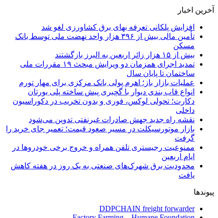
آخرین اخبار
افزایش پلکانی تعرفه بهای برق کشاورزی لغو شد
تأمین مالی بیش از ۳۹۶ هزار واحد نهضت ملی توسط بانک
مسکن
بیش از ۱۵ هزار زائر اربعین به البرز بازگشتند
تمدید اجرای همزمان دو ویرایش مبحث ۱۹ مقررات ملی
ساختمان تا پایان سال
عملیات بازار باز؛ اهرم پولی بانک مرکزی برای مهار تورم
انواع قاب بندی دیوار با گچبری پیش ساخته پلی یورتان
دکارت؛ تحولی لوکس، فوری و بدون تخریب در دکوراسیون
داخلی
نقشه راه جدید جهش صادرات غیرنفتی تدوین می‌شود
بازار موتورسیکلت در مسیر صعود قیمت؛ تعمیر جای خرید را
گرفت
ممنوعیت رجیستری تلفن همراه و خروج برخی خودروها در
ایام اربعین
محدودیت برق شهرک‌های صنعتی به یک روز در هفته کاهش
یافت
پیوندها
DDPCHAIN freight forwarder
Factory Farming – Humane Foundation