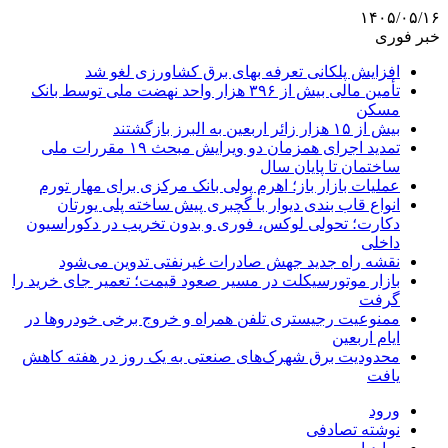
۱۴۰۵/۰۵/۱۶
خبر فوری
افزایش پلکانی تعرفه بهای برق کشاورزی لغو شد
تأمین مالی بیش از ۳۹۶ هزار واحد نهضت ملی توسط بانک
مسکن
بیش از ۱۵ هزار زائر اربعین به البرز بازگشتند
تمدید اجرای همزمان دو ویرایش مبحث ۱۹ مقررات ملی
ساختمان تا پایان سال
عملیات بازار باز؛ اهرم پولی بانک مرکزی برای مهار تورم
انواع قاب بندی دیوار با گچبری پیش ساخته پلی یورتان
دکارت؛ تحولی لوکس، فوری و بدون تخریب در دکوراسیون
داخلی
نقشه راه جدید جهش صادرات غیرنفتی تدوین می‌شود
بازار موتورسیکلت در مسیر صعود قیمت؛ تعمیر جای خرید را
گرفت
ممنوعیت رجیستری تلفن همراه و خروج برخی خودروها در
ایام اربعین
محدودیت برق شهرک‌های صنعتی به یک روز در هفته کاهش
یافت
ورود
نوشته تصادفی