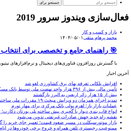
جستجو برای
فعال‌سازی ویندوز سرور 2019
بازار و کسب و کار
محمد پرهام متقی
۱۴۰۴/۰۵/۰۱
🎯 راهنمای جامع و تخصصی برای انتخا
با گسترش روزافزون فناوری‌‌های دیجیتال و نرم‌افزارهای نیت
آخرین اخبار
افزایش پلکانی تعرفه بهای برق کشاورزی لغو شد
تأمین مالی بیش از ۳۹۶ هزار واحد نهضت ملی توسط بانک مسکن
بیش از ۱۵ هزار زائر اربعین به البرز بازگشتند
تمدید اجرای همزمان دو ویرایش مبحث ۱۹ مقررات ملی ساختمان تا پایان سال
عملیات بازار باز؛ اهرم پولی بانک مرکزی برای مهار تورم
انواع قاب بندی دیوار با گچبری پیش ساخته پلی یورتان دکارت
نقشه راه جدید جهش صادرات غیرنفتی تدوین می‌شود
بازار موتورسیکلت در مسیر صعود قیمت؛ تعمیر جای خرید را 
ممنوعیت رجیستری تلفن همراه و خروج برخی خودروها در ایام 