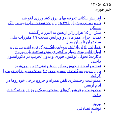
۱۴۰۵/۰۵/۱۵
خبر فوری
افزایش پلکانی تعرفه بهای برق کشاورزی لغو شد
تأمین مالی بیش از ۳۹۶ هزار واحد نهضت ملی توسط بانک
مسکن
بیش از ۱۵ هزار زائر اربعین به البرز بازگشتند
تمدید اجرای همزمان دو ویرایش مبحث ۱۹ مقررات ملی
ساختمان تا پایان سال
عملیات بازار باز؛ اهرم پولی بانک مرکزی برای مهار تورم
انواع قاب بندی دیوار با گچبری پیش ساخته پلی یورتان
دکارت؛ تحولی لوکس، فوری و بدون تخریب در دکوراسیون
داخلی
نقشه راه جدید جهش صادرات غیرنفتی تدوین می‌شود
بازار موتورسیکلت در مسیر صعود قیمت؛ تعمیر جای خرید را
گرفت
ممنوعیت رجیستری تلفن همراه و خروج برخی خودروها در
ایام اربعین
محدودیت برق شهرک‌های صنعتی به یک روز در هفته کاهش
یافت
ورود
نوشته تصادفی