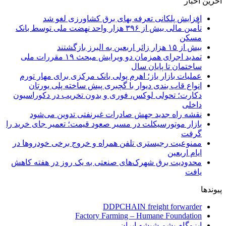
آخرین اخبار
افزایش پلکانی تعرفه بهای برق کشاورزی لغو شد
تأمین مالی بیش از ۳۹۶ هزار واحد نهضت ملی توسط بانک
مسکن
بیش از ۱۵ هزار زائر اربعین به البرز بازگشتند
تمدید اجرای همزمان دو ویرایش مبحث ۱۹ مقررات ملی
ساختمان تا پایان سال
عملیات بازار باز؛ اهرم پولی بانک مرکزی برای مهار تورم
انواع قاب بندی دیوار با گچبری پیش ساخته پلی یورتان
دکارت؛ تحولی لوکس، فوری و بدون تخریب در دکوراسیون
داخلی
نقشه راه جدید جهش صادرات غیرنفتی تدوین می‌شود
بازار موتورسیکلت در مسیر صعود قیمت؛ تعمیر جای خرید را
گرفت
ممنوعیت رجیستری تلفن همراه و خروج برخی خودروها در
ایام اربعین
محدودیت برق شهرک‌های صنعتی به یک روز در هفته کاهش
یافت
پیوندها
DDPCHAIN freight forwarder
Factory Farming – Humane Foundation
ایزوگام پشم شیشه ایران