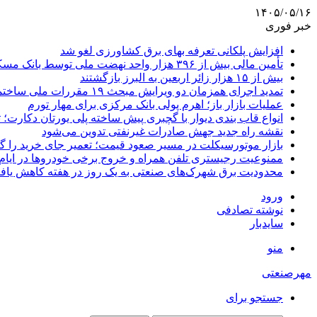
۱۴۰۵/۰۵/۱۶
خبر فوری
افزایش پلکانی تعرفه بهای برق کشاورزی لغو شد
تأمین مالی بیش از ۳۹۶ هزار واحد نهضت ملی توسط بانک مسکن
بیش از ۱۵ هزار زائر اربعین به البرز بازگشتند
تمدید اجرای همزمان دو ویرایش مبحث ۱۹ مقررات ملی ساختمان تا پایان سال
عملیات بازار باز؛ اهرم پولی بانک مرکزی برای مهار تورم
انواع قاب بندی دیوار با گچبری پیش ساخته پلی یورتان دکارت
نقشه راه جدید جهش صادرات غیرنفتی تدوین می‌شود
بازار موتورسیکلت در مسیر صعود قیمت؛ تعمیر جای خرید را 
ممنوعیت رجیستری تلفن همراه و خروج برخی خودروها در ایام 
محدودیت برق شهرک‌های صنعتی به یک روز در هفته کاهش یاف
ورود
نوشته تصادفی
سایدبار
منو
مهرصنعتی
جستجو برای