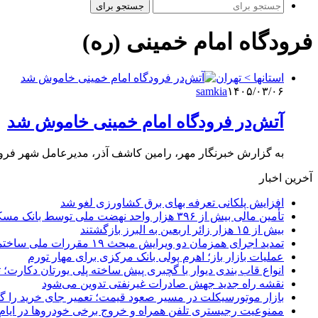
جستجو برای
فرودگاه امام خمینی (ره)
استانها > تهران
samkia
۱۴۰۵/۰۳/۰۶
آتش‌در فرودگاه امام خمینی خاموش شد
به گزارش خبرنگار مهر، رامین کاشف آذر، مدیرعامل شهر فر
آخرین اخبار
افزایش پلکانی تعرفه بهای برق کشاورزی لغو شد
تأمین مالی بیش از ۳۹۶ هزار واحد نهضت ملی توسط بانک مسکن
بیش از ۱۵ هزار زائر اربعین به البرز بازگشتند
تمدید اجرای همزمان دو ویرایش مبحث ۱۹ مقررات ملی ساختمان تا پایان سال
عملیات بازار باز؛ اهرم پولی بانک مرکزی برای مهار تورم
انواع قاب بندی دیوار با گچبری پیش ساخته پلی یورتان دکارت
نقشه راه جدید جهش صادرات غیرنفتی تدوین می‌شود
بازار موتورسیکلت در مسیر صعود قیمت؛ تعمیر جای خرید را 
ممنوعیت رجیستری تلفن همراه و خروج برخی خودروها در ایام 