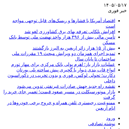
۱۴۰۵/۰۵/۱۷
خبر فوری
اقتصاد آمریکا با فشارها و ریسک‌های قابل توجهی مواجه
است
افزایش پلکانی تعرفه بهای برق کشاورزی لغو شد
تأمین مالی بیش از ۳۹۶ هزار واحد نهضت ملی توسط بانک
مسکن
بیش از ۱۵ هزار زائر اربعین به البرز بازگشتند
تمدید اجرای همزمان دو ویرایش مبحث ۱۹ مقررات ملی
ساختمان تا پایان سال
عملیات بازار باز؛ اهرم پولی بانک مرکزی برای مهار تورم
انواع قاب بندی دیوار با گچبری پیش ساخته پلی یورتان
دکارت؛ تحولی لوکس، فوری و بدون تخریب در دکوراسیون
داخلی
نقشه راه جدید جهش صادرات غیرنفتی تدوین می‌شود
بازار موتورسیکلت در مسیر صعود قیمت؛ تعمیر جای خرید را
گرفت
ممنوعیت رجیستری تلفن همراه و خروج برخی خودروها در
ایام اربعین
ورود
نوشته تصادفی