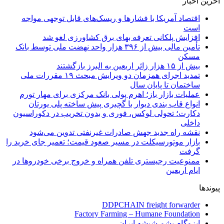
آخرین اخبار
اقتصاد آمریکا با فشارها و ریسک‌های قابل توجهی مواجه
است
افزایش پلکانی تعرفه بهای برق کشاورزی لغو شد
تأمین مالی بیش از ۳۹۶ هزار واحد نهضت ملی توسط بانک
مسکن
بیش از ۱۵ هزار زائر اربعین به البرز بازگشتند
تمدید اجرای همزمان دو ویرایش مبحث ۱۹ مقررات ملی
ساختمان تا پایان سال
عملیات بازار باز؛ اهرم پولی بانک مرکزی برای مهار تورم
انواع قاب بندی دیوار با گچبری پیش ساخته پلی یورتان
دکارت؛ تحولی لوکس، فوری و بدون تخریب در دکوراسیون
داخلی
نقشه راه جدید جهش صادرات غیرنفتی تدوین می‌شود
بازار موتورسیکلت در مسیر صعود قیمت؛ تعمیر جای خرید را
گرفت
ممنوعیت رجیستری تلفن همراه و خروج برخی خودروها در
ایام اربعین
پیوندها
DDPCHAIN freight forwarder
Factory Farming – Humane Foundation
ایزوگام پشم شیشه ایران