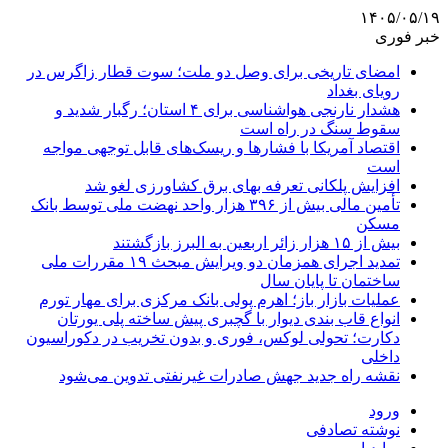
۱۴۰۵/۰۵/۱۹
خبر فوری
امضای تاریخی برای وصل دو ملت؛ سوت قطار زاگرس در
رویای بغداد
هشدار نارنجی هواشناسی برای ۴ استان؛ رگبار شدید و
سقوط سنگ در راه است
اقتصاد آمریکا با فشارها و ریسک‌های قابل توجهی مواجه
است
افزایش پلکانی تعرفه بهای برق کشاورزی لغو شد
تأمین مالی بیش از ۳۹۶ هزار واحد نهضت ملی توسط بانک
مسکن
بیش از ۱۵ هزار زائر اربعین به البرز بازگشتند
تمدید اجرای همزمان دو ویرایش مبحث ۱۹ مقررات ملی
ساختمان تا پایان سال
عملیات بازار باز؛ اهرم پولی بانک مرکزی برای مهار تورم
انواع قاب بندی دیوار با گچبری پیش ساخته پلی یورتان
دکارت؛ تحولی لوکس، فوری و بدون تخریب در دکوراسیون
داخلی
نقشه راه جدید جهش صادرات غیرنفتی تدوین می‌شود
ورود
نوشته تصادفی