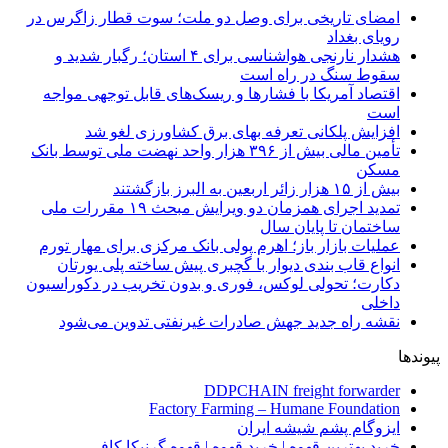
امضای تاریخی برای وصل دو ملت؛ سوت قطار زاگرس در
رویای بغداد
هشدار نارنجی هواشناسی برای ۴ استان؛ رگبار شدید و
سقوط سنگ در راه است
اقتصاد آمریکا با فشارها و ریسک‌های قابل توجهی مواجه
است
افزایش پلکانی تعرفه بهای برق کشاورزی لغو شد
تأمین مالی بیش از ۳۹۶ هزار واحد نهضت ملی توسط بانک
مسکن
بیش از ۱۵ هزار زائر اربعین به البرز بازگشتند
تمدید اجرای همزمان دو ویرایش مبحث ۱۹ مقررات ملی
ساختمان تا پایان سال
عملیات بازار باز؛ اهرم پولی بانک مرکزی برای مهار تورم
انواع قاب بندی دیوار با گچبری پیش ساخته پلی یورتان
دکارت؛ تحولی لوکس، فوری و بدون تخریب در دکوراسیون
داخلی
نقشه راه جدید جهش صادرات غیرنفتی تدوین می‌شود
پیوندها
DDPCHAIN freight forwarder
Factory Farming – Humane Foundation
ایزوگام پشم شیشه ایران
خرید بهترین قهوه | خرید قهوه | قهوه گرنیکا کافی