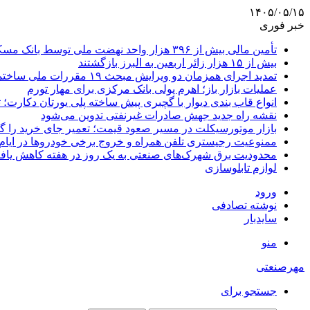
۱۴۰۵/۰۵/۱۵
خبر فوری
تأمین مالی بیش از ۳۹۶ هزار واحد نهضت ملی توسط بانک مسکن
بیش از ۱۵ هزار زائر اربعین به البرز بازگشتند
تمدید اجرای همزمان دو ویرایش مبحث ۱۹ مقررات ملی ساختمان تا پایان سال
عملیات بازار باز؛ اهرم پولی بانک مرکزی برای مهار تورم
انواع قاب بندی دیوار با گچبری پیش ساخته پلی یورتان دکارت
نقشه راه جدید جهش صادرات غیرنفتی تدوین می‌شود
بازار موتورسیکلت در مسیر صعود قیمت؛ تعمیر جای خرید را 
ممنوعیت رجیستری تلفن همراه و خروج برخی خودروها در ایام 
محدودیت برق شهرک‌های صنعتی به یک روز در هفته کاهش یاف
لوازم تابلوسازی
ورود
نوشته تصادفی
سایدبار
منو
مهرصنعتی
جستجو برای