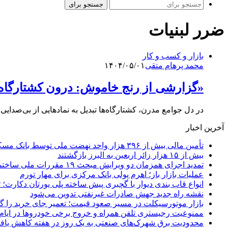
جستجو برای
ضرر لبنیات
بازار و کسب و کار
محمد پرهام متقی
۱۴۰۴/۰۵/۰۱
«گزارشی از رنج خاموش: درون کشتارگاه‌
در دل جوامع مدرن، کشتارگاه‌ها تبدیل به نمادهایی از بی‌صدا
آخرین اخبار
تأمین مالی بیش از ۳۹۶ هزار واحد نهضت ملی توسط بانک مسکن
بیش از ۱۵ هزار زائر اربعین به البرز بازگشتند
تمدید اجرای همزمان دو ویرایش مبحث ۱۹ مقررات ملی ساختمان تا پایان سال
عملیات بازار باز؛ اهرم پولی بانک مرکزی برای مهار تورم
انواع قاب بندی دیوار با گچبری پیش ساخته پلی یورتان دکارت
نقشه راه جدید جهش صادرات غیرنفتی تدوین می‌شود
بازار موتورسیکلت در مسیر صعود قیمت؛ تعمیر جای خرید را 
ممنوعیت رجیستری تلفن همراه و خروج برخی خودروها در ایام 
محدودیت برق شهرک‌های صنعتی به یک روز در هفته کاهش یاف