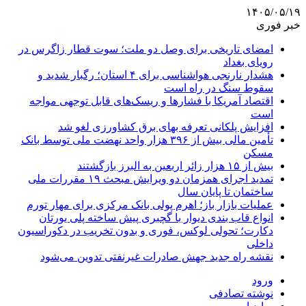
۱۴۰۵/۰۵/۱۹
خبر فوری
امضای تاریخی برای وصل دو ملت؛ سوت قطار زاگرس در
رویای بغداد
هشدار نارنجی هواشناسی برای ۴ استان؛ رگبار شدید و
سقوط سنگ در راه است
اقتصاد آمریکا با فشارها و ریسک‌های قابل توجهی مواجه
است
افزایش پلکانی تعرفه بهای برق کشاورزی لغو شد
تأمین مالی بیش از ۳۹۶ هزار واحد نهضت ملی توسط بانک
مسکن
بیش از ۱۵ هزار زائر اربعین به البرز بازگشتند
تمدید اجرای همزمان دو ویرایش مبحث ۱۹ مقررات ملی
ساختمان تا پایان سال
عملیات بازار باز؛ اهرم پولی بانک مرکزی برای مهار تورم
انواع قاب بندی دیوار با گچبری پیش ساخته پلی یورتان
دکارت؛ تحولی لوکس، فوری و بدون تخریب در دکوراسیون
داخلی
نقشه راه جدید جهش صادرات غیرنفتی تدوین می‌شود
ورود
نوشته تصادفی