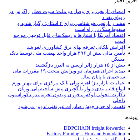
آخرین اخبار
امضای تاریخی برای وصل دو ملت؛ سوت قطار زاگرس در
رویای بغداد
هشدار نارنجی هواشناسی برای ۴ استان؛ رگبار شدید و
سقوط سنگ در راه است
اقتصاد آمریکا با فشارها و ریسک‌های قابل توجهی مواجه
است
افزایش پلکانی تعرفه بهای برق کشاورزی لغو شد
تأمین مالی بیش از ۳۹۶ هزار واحد نهضت ملی توسط بانک
مسکن
بیش از ۱۵ هزار زائر اربعین به البرز بازگشتند
تمدید اجرای همزمان دو ویرایش مبحث ۱۹ مقررات ملی
ساختمان تا پایان سال
عملیات بازار باز؛ اهرم پولی بانک مرکزی برای مهار تورم
انواع قاب بندی دیوار با گچبری پیش ساخته پلی یورتان
دکارت؛ تحولی لوکس، فوری و بدون تخریب در دکوراسیون
داخلی
نقشه راه جدید جهش صادرات غیرنفتی تدوین می‌شود
پیوندها
DDPCHAIN freight forwarder
Factory Farming – Humane Foundation
ایزوگام پشم شیشه ایران