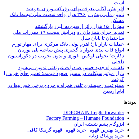
است
افزایش پلکانی تعرفه بهای برق کشاورزی لغو شد
تأمین مالی بیش از ۳۹۶ هزار واحد نهضت ملی توسط بانک
مسکن
بیش از ۱۵ هزار زائر اربعین به البرز بازگشتند
تمدید اجرای همزمان دو ویرایش مبحث ۱۹ مقررات ملی
ساختمان تا پایان سال
عملیات بازار باز؛ اهرم پولی بانک مرکزی برای مهار تورم
انواع قاب بندی دیوار با گچبری پیش ساخته پلی یورتان
دکارت؛ تحولی لوکس، فوری و بدون تخریب در دکوراسیون
داخلی
نقشه راه جدید جهش صادرات غیرنفتی تدوین می‌شود
بازار موتورسیکلت در مسیر صعود قیمت؛ تعمیر جای خرید را
گرفت
ممنوعیت رجیستری تلفن همراه و خروج برخی خودروها در
ایام اربعین
پیوندها
DDPCHAIN freight forwarder
Factory Farming – Humane Foundation
ایزوگام پشم شیشه ایران
خرید بهترین قهوه | خرید قهوه | قهوه گرنیکا کافی
خرید پوشاک زنانه