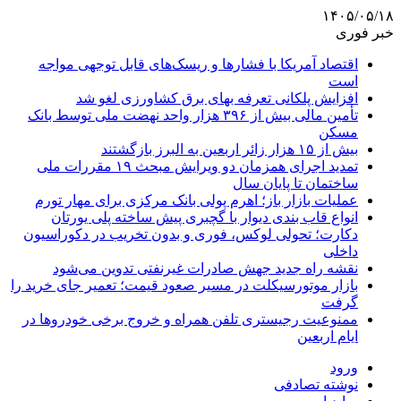
۱۴۰۵/۰۵/۱۸
خبر فوری
اقتصاد آمریکا با فشارها و ریسک‌های قابل توجهی مواجه
است
افزایش پلکانی تعرفه بهای برق کشاورزی لغو شد
تأمین مالی بیش از ۳۹۶ هزار واحد نهضت ملی توسط بانک
مسکن
بیش از ۱۵ هزار زائر اربعین به البرز بازگشتند
تمدید اجرای همزمان دو ویرایش مبحث ۱۹ مقررات ملی
ساختمان تا پایان سال
عملیات بازار باز؛ اهرم پولی بانک مرکزی برای مهار تورم
انواع قاب بندی دیوار با گچبری پیش ساخته پلی یورتان
دکارت؛ تحولی لوکس، فوری و بدون تخریب در دکوراسیون
داخلی
نقشه راه جدید جهش صادرات غیرنفتی تدوین می‌شود
بازار موتورسیکلت در مسیر صعود قیمت؛ تعمیر جای خرید را
گرفت
ممنوعیت رجیستری تلفن همراه و خروج برخی خودروها در
ایام اربعین
ورود
نوشته تصادفی