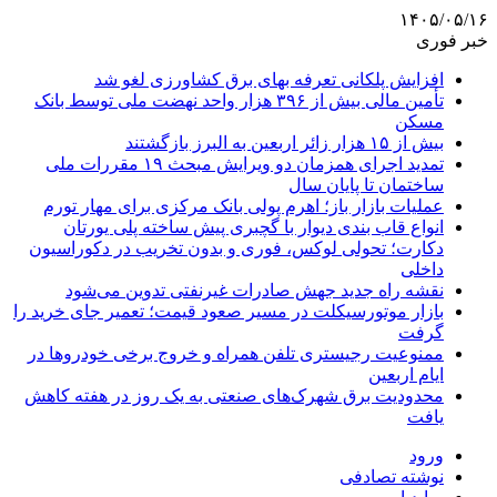
۱۴۰۵/۰۵/۱۶
خبر فوری
افزایش پلکانی تعرفه بهای برق کشاورزی لغو شد
تأمین مالی بیش از ۳۹۶ هزار واحد نهضت ملی توسط بانک
مسکن
بیش از ۱۵ هزار زائر اربعین به البرز بازگشتند
تمدید اجرای همزمان دو ویرایش مبحث ۱۹ مقررات ملی
ساختمان تا پایان سال
عملیات بازار باز؛ اهرم پولی بانک مرکزی برای مهار تورم
انواع قاب بندی دیوار با گچبری پیش ساخته پلی یورتان
دکارت؛ تحولی لوکس، فوری و بدون تخریب در دکوراسیون
داخلی
نقشه راه جدید جهش صادرات غیرنفتی تدوین می‌شود
بازار موتورسیکلت در مسیر صعود قیمت؛ تعمیر جای خرید را
گرفت
ممنوعیت رجیستری تلفن همراه و خروج برخی خودروها در
ایام اربعین
محدودیت برق شهرک‌های صنعتی به یک روز در هفته کاهش
یافت
ورود
نوشته تصادفی