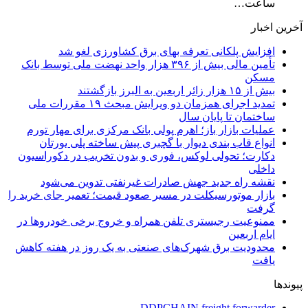
ساعت…
آخرین اخبار
افزایش پلکانی تعرفه بهای برق کشاورزی لغو شد
تأمین مالی بیش از ۳۹۶ هزار واحد نهضت ملی توسط بانک
مسکن
بیش از ۱۵ هزار زائر اربعین به البرز بازگشتند
تمدید اجرای همزمان دو ویرایش مبحث ۱۹ مقررات ملی
ساختمان تا پایان سال
عملیات بازار باز؛ اهرم پولی بانک مرکزی برای مهار تورم
انواع قاب بندی دیوار با گچبری پیش ساخته پلی یورتان
دکارت؛ تحولی لوکس، فوری و بدون تخریب در دکوراسیون
داخلی
نقشه راه جدید جهش صادرات غیرنفتی تدوین می‌شود
بازار موتورسیکلت در مسیر صعود قیمت؛ تعمیر جای خرید را
گرفت
ممنوعیت رجیستری تلفن همراه و خروج برخی خودروها در
ایام اربعین
محدودیت برق شهرک‌های صنعتی به یک روز در هفته کاهش
یافت
پیوندها
DDPCHAIN freight forwarder