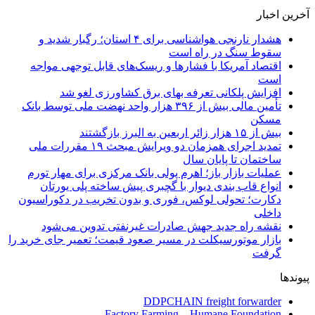
آخرین اخبار
هشدار نارنجی هواشناسی برای ۴ استان؛ رگبار شدید و
سقوط سنگ در راه است
اقتصاد آمریکا با فشارها و ریسک‌های قابل توجهی مواجه
است
افزایش پلکانی تعرفه بهای برق کشاورزی لغو شد
تأمین مالی بیش از ۳۹۶ هزار واحد نهضت ملی توسط بانک
مسکن
بیش از ۱۵ هزار زائر اربعین به البرز بازگشتند
تمدید اجرای همزمان دو ویرایش مبحث ۱۹ مقررات ملی
ساختمان تا پایان سال
عملیات بازار باز؛ اهرم پولی بانک مرکزی برای مهار تورم
انواع قاب بندی دیوار با گچبری پیش ساخته پلی یورتان
دکارت؛ تحولی لوکس، فوری و بدون تخریب در دکوراسیون
داخلی
نقشه راه جدید جهش صادرات غیرنفتی تدوین می‌شود
بازار موتورسیکلت در مسیر صعود قیمت؛ تعمیر جای خرید را
گرفت
پیوندها
DDPCHAIN freight forwarder
Factory Farming – Humane Foundation