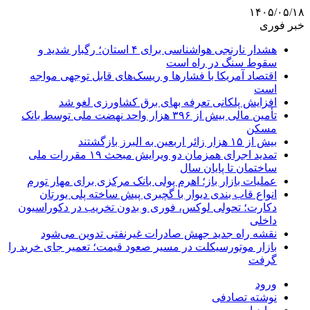
۱۴۰۵/۰۵/۱۸
خبر فوری
هشدار نارنجی هواشناسی برای ۴ استان؛ رگبار شدید و
سقوط سنگ در راه است
اقتصاد آمریکا با فشارها و ریسک‌های قابل توجهی مواجه
است
افزایش پلکانی تعرفه بهای برق کشاورزی لغو شد
تأمین مالی بیش از ۳۹۶ هزار واحد نهضت ملی توسط بانک
مسکن
بیش از ۱۵ هزار زائر اربعین به البرز بازگشتند
تمدید اجرای همزمان دو ویرایش مبحث ۱۹ مقررات ملی
ساختمان تا پایان سال
عملیات بازار باز؛ اهرم پولی بانک مرکزی برای مهار تورم
انواع قاب بندی دیوار با گچبری پیش ساخته پلی یورتان
دکارت؛ تحولی لوکس، فوری و بدون تخریب در دکوراسیون
داخلی
نقشه راه جدید جهش صادرات غیرنفتی تدوین می‌شود
بازار موتورسیکلت در مسیر صعود قیمت؛ تعمیر جای خرید را
گرفت
ورود
نوشته تصادفی