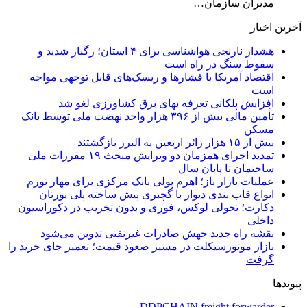
مدیران سازمان…
آخرین اخبار
هشدار نارنجی هواشناسی برای ۴ استان؛ رگبار شدید و
سقوط سنگ در راه است
اقتصاد آمریکا با فشارها و ریسک‌های قابل توجهی مواجه
است
افزایش پلکانی تعرفه بهای برق کشاورزی لغو شد
تأمین مالی بیش از ۳۹۶ هزار واحد نهضت ملی توسط بانک
مسکن
بیش از ۱۵ هزار زائر اربعین به البرز بازگشتند
تمدید اجرای همزمان دو ویرایش مبحث ۱۹ مقررات ملی
ساختمان تا پایان سال
عملیات بازار باز؛ اهرم پولی بانک مرکزی برای مهار تورم
انواع قاب بندی دیوار با گچبری پیش ساخته پلی یورتان
دکارت؛ تحولی لوکس، فوری و بدون تخریب در دکوراسیون
داخلی
نقشه راه جدید جهش صادرات غیرنفتی تدوین می‌شود
بازار موتورسیکلت در مسیر صعود قیمت؛ تعمیر جای خرید را
گرفت
پیوندها
DDPCHAIN freight forwarder