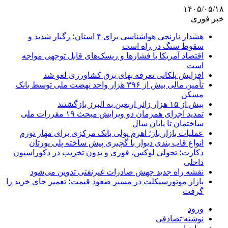
۱۴۰۵/۰۵/۱۸
خبر فوری
هشدار نارنجی هواشناسی برای ۴ استان؛ رگبار شدید و
سقوط سنگ در راه است
اقتصاد آمریکا با فشارها و ریسک‌های قابل توجهی مواجه
است
افزایش پلکانی تعرفه بهای برق کشاورزی لغو شد
تأمین مالی بیش از ۳۹۶ هزار واحد نهضت ملی توسط بانک
مسکن
بیش از ۱۵ هزار زائر اربعین به البرز بازگشتند
تمدید اجرای همزمان دو ویرایش مبحث ۱۹ مقررات ملی
ساختمان تا پایان سال
عملیات بازار باز؛ اهرم پولی بانک مرکزی برای مهار تورم
انواع قاب بندی دیوار با گچبری پیش ساخته پلی یورتان
دکارت؛ تحولی لوکس، فوری و بدون تخریب در دکوراسیون
داخلی
نقشه راه جدید جهش صادرات غیرنفتی تدوین می‌شود
بازار موتورسیکلت در مسیر صعود قیمت؛ تعمیر جای خرید را
گرفت
ورود
نوشته تصادفی