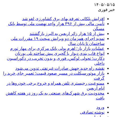
۱۴۰۵/۰۵/۱۵
خبر فوری
افزایش پلکانی تعرفه بهای برق کشاورزی لغو شد
تأمین مالی بیش از ۳۹۶ هزار واحد نهضت ملی توسط بانک
مسکن
بیش از ۱۵ هزار زائر اربعین به البرز بازگشتند
تمدید اجرای همزمان دو ویرایش مبحث ۱۹ مقررات ملی
ساختمان تا پایان سال
عملیات بازار باز؛ اهرم پولی بانک مرکزی برای مهار تورم
انواع قاب بندی دیوار با گچبری پیش ساخته پلی یورتان
دکارت؛ تحولی لوکس، فوری و بدون تخریب در دکوراسیون
داخلی
نقشه راه جدید جهش صادرات غیرنفتی تدوین می‌شود
بازار موتورسیکلت در مسیر صعود قیمت؛ تعمیر جای خرید را
گرفت
ممنوعیت رجیستری تلفن همراه و خروج برخی خودروها در
ایام اربعین
محدودیت برق شهرک‌های صنعتی به یک روز در هفته کاهش
یافت
ورود
نوشته تصادفی