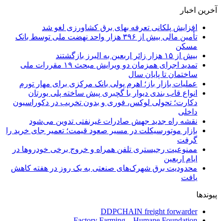
آخرین اخبار
افزایش پلکانی تعرفه بهای برق کشاورزی لغو شد
تأمین مالی بیش از ۳۹۶ هزار واحد نهضت ملی توسط بانک
مسکن
بیش از ۱۵ هزار زائر اربعین به البرز بازگشتند
تمدید اجرای همزمان دو ویرایش مبحث ۱۹ مقررات ملی
ساختمان تا پایان سال
عملیات بازار باز؛ اهرم پولی بانک مرکزی برای مهار تورم
انواع قاب بندی دیوار با گچبری پیش ساخته پلی یورتان
دکارت؛ تحولی لوکس، فوری و بدون تخریب در دکوراسیون
داخلی
نقشه راه جدید جهش صادرات غیرنفتی تدوین می‌شود
بازار موتورسیکلت در مسیر صعود قیمت؛ تعمیر جای خرید را
گرفت
ممنوعیت رجیستری تلفن همراه و خروج برخی خودروها در
ایام اربعین
محدودیت برق شهرک‌های صنعتی به یک روز در هفته کاهش
یافت
پیوندها
DDPCHAIN freight forwarder
Factory Farming – Humane Foundation