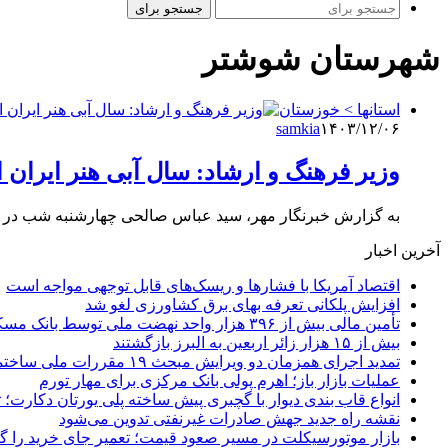
جستجو برای
شهرستان شوشتر
استانها > خوزستان
samkia
۱۴۰۳/۱۲/۰۶
وزیر فرهنگ و ارشاد: سال آبی هنر ایران 
به گزارش خبرنگار مهر، سید عباس صالحی چهارشنبه شب در آ
آخرین اخبار
اقتصاد آمریکا با فشارها و ریسک‌های قابل توجهی مواجه است
افزایش پلکانی تعرفه بهای برق کشاورزی لغو شد
تأمین مالی بیش از ۳۹۶ هزار واحد نهضت ملی توسط بانک مسکن
بیش از ۱۵ هزار زائر اربعین به البرز بازگشتند
تمدید اجرای همزمان دو ویرایش مبحث ۱۹ مقررات ملی ساختمان تا پایان سال
عملیات بازار باز؛ اهرم پولی بانک مرکزی برای مهار تورم
انواع قاب بندی دیوار با گچبری پیش ساخته پلی یورتان دکارت
نقشه راه جدید جهش صادرات غیرنفتی تدوین می‌شود
بازار موتورسیکلت در مسیر صعود قیمت؛ تعمیر جای خرید را 