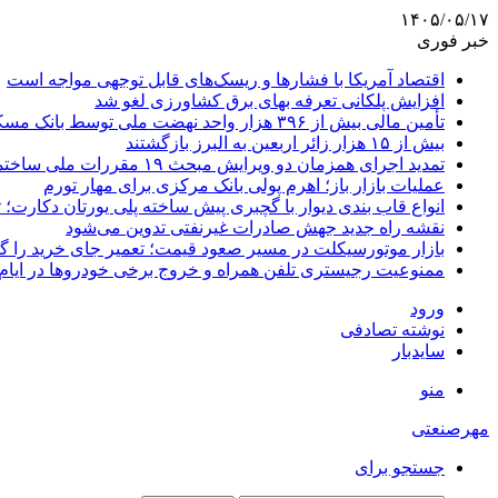
۱۴۰۵/۰۵/۱۷
خبر فوری
اقتصاد آمریکا با فشارها و ریسک‌های قابل توجهی مواجه است
افزایش پلکانی تعرفه بهای برق کشاورزی لغو شد
تأمین مالی بیش از ۳۹۶ هزار واحد نهضت ملی توسط بانک مسکن
بیش از ۱۵ هزار زائر اربعین به البرز بازگشتند
تمدید اجرای همزمان دو ویرایش مبحث ۱۹ مقررات ملی ساختمان تا پایان سال
عملیات بازار باز؛ اهرم پولی بانک مرکزی برای مهار تورم
انواع قاب بندی دیوار با گچبری پیش ساخته پلی یورتان دکارت
نقشه راه جدید جهش صادرات غیرنفتی تدوین می‌شود
بازار موتورسیکلت در مسیر صعود قیمت؛ تعمیر جای خرید را 
ممنوعیت رجیستری تلفن همراه و خروج برخی خودروها در ایام 
ورود
نوشته تصادفی
سایدبار
منو
مهرصنعتی
جستجو برای