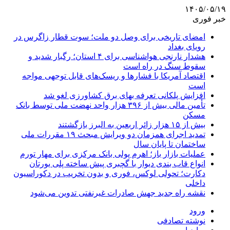
۱۴۰۵/۰۵/۱۹
خبر فوری
امضای تاریخی برای وصل دو ملت؛ سوت قطار زاگرس در
رویای بغداد
هشدار نارنجی هواشناسی برای ۴ استان؛ رگبار شدید و
سقوط سنگ در راه است
اقتصاد آمریکا با فشارها و ریسک‌های قابل توجهی مواجه
است
افزایش پلکانی تعرفه بهای برق کشاورزی لغو شد
تأمین مالی بیش از ۳۹۶ هزار واحد نهضت ملی توسط بانک
مسکن
بیش از ۱۵ هزار زائر اربعین به البرز بازگشتند
تمدید اجرای همزمان دو ویرایش مبحث ۱۹ مقررات ملی
ساختمان تا پایان سال
عملیات بازار باز؛ اهرم پولی بانک مرکزی برای مهار تورم
انواع قاب بندی دیوار با گچبری پیش ساخته پلی یورتان
دکارت؛ تحولی لوکس، فوری و بدون تخریب در دکوراسیون
داخلی
نقشه راه جدید جهش صادرات غیرنفتی تدوین می‌شود
ورود
نوشته تصادفی