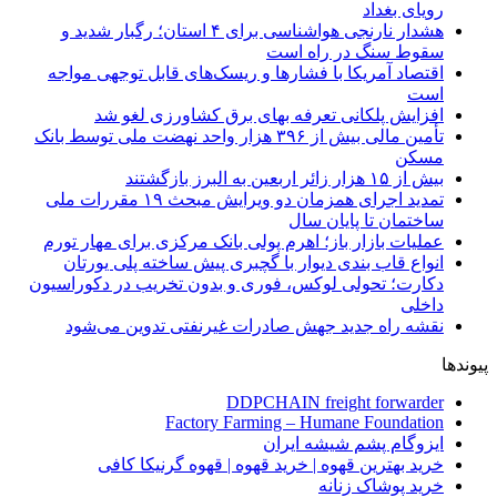
رویای بغداد
هشدار نارنجی هواشناسی برای ۴ استان؛ رگبار شدید و
سقوط سنگ در راه است
اقتصاد آمریکا با فشارها و ریسک‌های قابل توجهی مواجه
است
افزایش پلکانی تعرفه بهای برق کشاورزی لغو شد
تأمین مالی بیش از ۳۹۶ هزار واحد نهضت ملی توسط بانک
مسکن
بیش از ۱۵ هزار زائر اربعین به البرز بازگشتند
تمدید اجرای همزمان دو ویرایش مبحث ۱۹ مقررات ملی
ساختمان تا پایان سال
عملیات بازار باز؛ اهرم پولی بانک مرکزی برای مهار تورم
انواع قاب بندی دیوار با گچبری پیش ساخته پلی یورتان
دکارت؛ تحولی لوکس، فوری و بدون تخریب در دکوراسیون
داخلی
نقشه راه جدید جهش صادرات غیرنفتی تدوین می‌شود
پیوندها
DDPCHAIN freight forwarder
Factory Farming – Humane Foundation
ایزوگام پشم شیشه ایران
خرید بهترین قهوه | خرید قهوه | قهوه گرنیکا کافی
خرید پوشاک زنانه