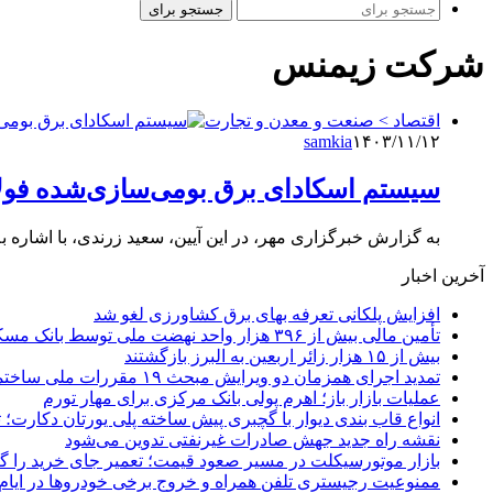
جستجو برای
شرکت زیمنس
اقتصاد > صنعت و معدن و تجارت
samkia
۱۴۰۳/۱۱/۱۲
سیستم اسکادای برق بومی‌سازی‌شده فولاد 
به گزارش خبرگزاری مهر، در این آیین، سعید زرندی، با اشاره به
آخرین اخبار
افزایش پلکانی تعرفه بهای برق کشاورزی لغو شد
تأمین مالی بیش از ۳۹۶ هزار واحد نهضت ملی توسط بانک مسکن
بیش از ۱۵ هزار زائر اربعین به البرز بازگشتند
تمدید اجرای همزمان دو ویرایش مبحث ۱۹ مقررات ملی ساختمان تا پایان سال
عملیات بازار باز؛ اهرم پولی بانک مرکزی برای مهار تورم
انواع قاب بندی دیوار با گچبری پیش ساخته پلی یورتان دکارت
نقشه راه جدید جهش صادرات غیرنفتی تدوین می‌شود
بازار موتورسیکلت در مسیر صعود قیمت؛ تعمیر جای خرید را 
ممنوعیت رجیستری تلفن همراه و خروج برخی خودروها در ایام 