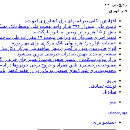
۱۴۰۵/۰۵/۱۶
خبر فوری
افزایش پلکانی تعرفه بهای برق کشاورزی لغو شد
تأمین مالی بیش از ۳۹۶ هزار واحد نهضت ملی توسط بانک مسکن
بیش از ۱۵ هزار زائر اربعین به البرز بازگشتند
تمدید اجرای همزمان دو ویرایش مبحث ۱۹ مقررات ملی ساختمان تا پایان سال
عملیات بازار باز؛ اهرم پولی بانک مرکزی برای مهار تورم
انواع قاب بندی دیوار با گچبری پیش ساخته پلی یورتان دکارت
نقشه راه جدید جهش صادرات غیرنفتی تدوین می‌شود
بازار موتورسیکلت در مسیر صعود قیمت؛ تعمیر جای خرید را 
ممنوعیت رجیستری تلفن همراه و خروج برخی خودروها در ایام 
محدودیت برق شهرک‌های صنعتی به یک روز در هفته کاهش یاف
ورود
نوشته تصادفی
سایدبار
منو
مهرصنعتی
جستجو برای