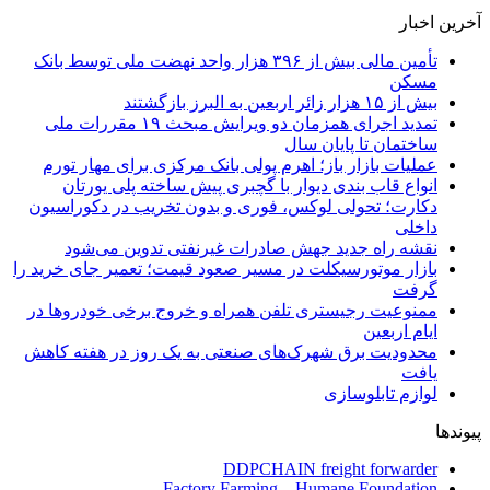
آخرین اخبار
تأمین مالی بیش از ۳۹۶ هزار واحد نهضت ملی توسط بانک
مسکن
بیش از ۱۵ هزار زائر اربعین به البرز بازگشتند
تمدید اجرای همزمان دو ویرایش مبحث ۱۹ مقررات ملی
ساختمان تا پایان سال
عملیات بازار باز؛ اهرم پولی بانک مرکزی برای مهار تورم
انواع قاب بندی دیوار با گچبری پیش ساخته پلی یورتان
دکارت؛ تحولی لوکس، فوری و بدون تخریب در دکوراسیون
داخلی
نقشه راه جدید جهش صادرات غیرنفتی تدوین می‌شود
بازار موتورسیکلت در مسیر صعود قیمت؛ تعمیر جای خرید را
گرفت
ممنوعیت رجیستری تلفن همراه و خروج برخی خودروها در
ایام اربعین
محدودیت برق شهرک‌های صنعتی به یک روز در هفته کاهش
یافت
لوازم تابلوسازی
پیوندها
DDPCHAIN freight forwarder
Factory Farming – Humane Foundation