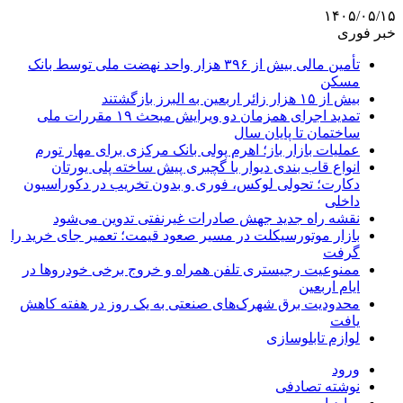
۱۴۰۵/۰۵/۱۵
خبر فوری
تأمین مالی بیش از ۳۹۶ هزار واحد نهضت ملی توسط بانک
مسکن
بیش از ۱۵ هزار زائر اربعین به البرز بازگشتند
تمدید اجرای همزمان دو ویرایش مبحث ۱۹ مقررات ملی
ساختمان تا پایان سال
عملیات بازار باز؛ اهرم پولی بانک مرکزی برای مهار تورم
انواع قاب بندی دیوار با گچبری پیش ساخته پلی یورتان
دکارت؛ تحولی لوکس، فوری و بدون تخریب در دکوراسیون
داخلی
نقشه راه جدید جهش صادرات غیرنفتی تدوین می‌شود
بازار موتورسیکلت در مسیر صعود قیمت؛ تعمیر جای خرید را
گرفت
ممنوعیت رجیستری تلفن همراه و خروج برخی خودروها در
ایام اربعین
محدودیت برق شهرک‌های صنعتی به یک روز در هفته کاهش
یافت
لوازم تابلوسازی
ورود
نوشته تصادفی