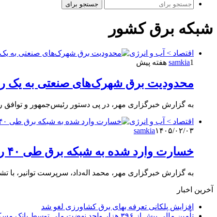
جستجو برای
شبکه برق کشور
اقتصاد > آب و انرژی
1 هفته پیش
samkia
محدودیت برق شهرک‌های صنعتی به یک رو
به گزارش خبرگزاری مهر، در پی دستور رئیس‌جمهور و توافق
اقتصاد > آب و انرژی
samkia
۱۴۰۵/۰۲/۰۳
خسارت وارد شده به شبکه برق طی ۴۰ روز جنگ به ۵۸.۵ همت رسید
به گزارش خبرگزاری مهر، محمد اله‌داد، سرپرست توانیر، با تشر
آخرین اخبار
افزایش پلکانی تعرفه بهای برق کشاورزی لغو شد
تأمین مالی بیش از ۳۹۶ هزار واحد نهضت ملی توسط بانک مسکن