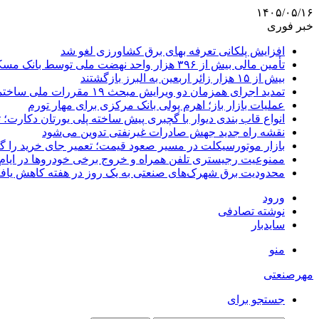
۱۴۰۵/۰۵/۱۶
خبر فوری
افزایش پلکانی تعرفه بهای برق کشاورزی لغو شد
تأمین مالی بیش از ۳۹۶ هزار واحد نهضت ملی توسط بانک مسکن
بیش از ۱۵ هزار زائر اربعین به البرز بازگشتند
تمدید اجرای همزمان دو ویرایش مبحث ۱۹ مقررات ملی ساختمان تا پایان سال
عملیات بازار باز؛ اهرم پولی بانک مرکزی برای مهار تورم
انواع قاب بندی دیوار با گچبری پیش ساخته پلی یورتان دکارت
نقشه راه جدید جهش صادرات غیرنفتی تدوین می‌شود
بازار موتورسیکلت در مسیر صعود قیمت؛ تعمیر جای خرید را 
ممنوعیت رجیستری تلفن همراه و خروج برخی خودروها در ایام 
محدودیت برق شهرک‌های صنعتی به یک روز در هفته کاهش یاف
ورود
نوشته تصادفی
سایدبار
منو
مهرصنعتی
جستجو برای