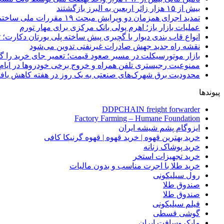
بیش از ۱۵ هزار زائر اربعین به البرز بازگشتند
تمدید اجرای همزمان دو ویرایش مبحث ۱۹ مقررات ملی ساختمان تا پایان سال
عملیات بازار باز؛ اهرم پولی بانک مرکزی برای مهار تورم
انواع قاب بندی دیوار با گچبری پیش ساخته پلی یورتان دکارت
نقشه راه جدید جهش صادرات غیرنفتی تدوین می‌شود
بازار موتورسیکلت در مسیر صعود قیمت؛ تعمیر جای خرید را 
ممنوعیت رجیستری تلفن همراه و خروج برخی خودروها در ایام 
محدودیت برق شهرک‌های صنعتی به یک روز در هفته کاهش یاف
پیوندها
DDPCHAIN freight forwarder
Factory Farming – Humane Foundation
ایزوگام پشم شیشه ایران
خرید بهترین قهوه | خرید قهوه | قهوه گرنیکا کافی
خرید پوشاک زنانه
خرید تجهیزات استخر
خرید طلا با اجرت مناسب و بدون مالیات
رول سیلیکونی
صندوق طلا
صندوق طلا
فیلم سیلیکونی
گوشی قسطی
مایکروسافت ایران