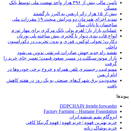
تأمین مالی بیش از ۳۹۶ هزار واحد نهضت ملی توسط بانک
مسکن
بیش از ۱۵ هزار زائر اربعین به البرز بازگشتند
تمدید اجرای همزمان دو ویرایش مبحث ۱۹ مقررات ملی
ساختمان تا پایان سال
عملیات بازار باز؛ اهرم پولی بانک مرکزی برای مهار تورم
انواع قاب بندی دیوار با گچبری پیش ساخته پلی یورتان
دکارت؛ تحولی لوکس، فوری و بدون تخریب در دکوراسیون
داخلی
نقشه راه جدید جهش صادرات غیرنفتی تدوین می‌شود
بازار موتورسیکلت در مسیر صعود قیمت؛ تعمیر جای خرید را
گرفت
ممنوعیت رجیستری تلفن همراه و خروج برخی خودروها در
ایام اربعین
محدودیت برق شهرک‌های صنعتی به یک روز در هفته کاهش
یافت
پیوندها
DDPCHAIN freight forwarder
Factory Farming – Humane Foundation
ایزوگام پشم شیشه ایران
خرید بهترین قهوه | خرید قهوه | قهوه گرنیکا کافی
خرید پوشاک زنانه