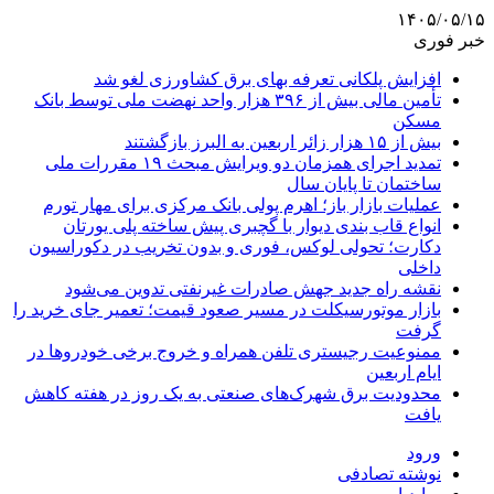
۱۴۰۵/۰۵/۱۵
خبر فوری
افزایش پلکانی تعرفه بهای برق کشاورزی لغو شد
تأمین مالی بیش از ۳۹۶ هزار واحد نهضت ملی توسط بانک
مسکن
بیش از ۱۵ هزار زائر اربعین به البرز بازگشتند
تمدید اجرای همزمان دو ویرایش مبحث ۱۹ مقررات ملی
ساختمان تا پایان سال
عملیات بازار باز؛ اهرم پولی بانک مرکزی برای مهار تورم
انواع قاب بندی دیوار با گچبری پیش ساخته پلی یورتان
دکارت؛ تحولی لوکس، فوری و بدون تخریب در دکوراسیون
داخلی
نقشه راه جدید جهش صادرات غیرنفتی تدوین می‌شود
بازار موتورسیکلت در مسیر صعود قیمت؛ تعمیر جای خرید را
گرفت
ممنوعیت رجیستری تلفن همراه و خروج برخی خودروها در
ایام اربعین
محدودیت برق شهرک‌های صنعتی به یک روز در هفته کاهش
یافت
ورود
نوشته تصادفی