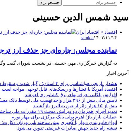
جستجو برای
سید شمس الدین حسینی
اقتصاد > اقتصاد ایران
samkia
۱۴۰۳/۱۱/۱۴
نماینده مجلس: چاره‌ای جز حذف ارز ترج
به گزارش خبرگزاری مهر، حسینی در نشست شورای گفت‌ وگوی دولت و بخش خ
آخرین اخبار
هشدار نارنجی هواشناسی برای ۴ استان؛ رگبار شدید و سقوط سنگ در راه است
اقتصاد آمریکا با فشارها و ریسک‌های قابل توجهی مواجه است
افزایش پلکانی تعرفه بهای برق کشاورزی لغو شد
تأمین مالی بیش از ۳۹۶ هزار واحد نهضت ملی توسط بانک مسکن
بیش از ۱۵ هزار زائر اربعین به البرز بازگشتند
تمدید اجرای همزمان دو ویرایش مبحث ۱۹ مقررات ملی ساختمان تا پایان سال
عملیات بازار باز؛ اهرم پولی بانک مرکزی برای مهار تورم
انواع قاب بندی دیوار با گچبری پیش ساخته پلی یورتان دکارت
نقشه راه جدید جهش صادرات غیرنفتی تدوین می‌شود