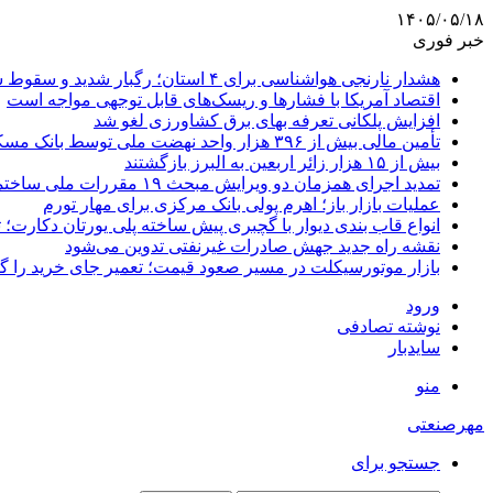
۱۴۰۵/۰۵/۱۸
خبر فوری
هشدار نارنجی هواشناسی برای ۴ استان؛ رگبار شدید و سقوط سنگ در راه است
اقتصاد آمریکا با فشارها و ریسک‌های قابل توجهی مواجه است
افزایش پلکانی تعرفه بهای برق کشاورزی لغو شد
تأمین مالی بیش از ۳۹۶ هزار واحد نهضت ملی توسط بانک مسکن
بیش از ۱۵ هزار زائر اربعین به البرز بازگشتند
تمدید اجرای همزمان دو ویرایش مبحث ۱۹ مقررات ملی ساختمان تا پایان سال
عملیات بازار باز؛ اهرم پولی بانک مرکزی برای مهار تورم
انواع قاب بندی دیوار با گچبری پیش ساخته پلی یورتان دکارت
نقشه راه جدید جهش صادرات غیرنفتی تدوین می‌شود
بازار موتورسیکلت در مسیر صعود قیمت؛ تعمیر جای خرید را 
ورود
نوشته تصادفی
سایدبار
منو
مهرصنعتی
جستجو برای