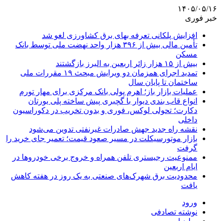
۱۴۰۵/۰۵/۱۶
خبر فوری
افزایش پلکانی تعرفه بهای برق کشاورزی لغو شد
تأمین مالی بیش از ۳۹۶ هزار واحد نهضت ملی توسط بانک
مسکن
بیش از ۱۵ هزار زائر اربعین به البرز بازگشتند
تمدید اجرای همزمان دو ویرایش مبحث ۱۹ مقررات ملی
ساختمان تا پایان سال
عملیات بازار باز؛ اهرم پولی بانک مرکزی برای مهار تورم
انواع قاب بندی دیوار با گچبری پیش ساخته پلی یورتان
دکارت؛ تحولی لوکس، فوری و بدون تخریب در دکوراسیون
داخلی
نقشه راه جدید جهش صادرات غیرنفتی تدوین می‌شود
بازار موتورسیکلت در مسیر صعود قیمت؛ تعمیر جای خرید را
گرفت
ممنوعیت رجیستری تلفن همراه و خروج برخی خودروها در
ایام اربعین
محدودیت برق شهرک‌های صنعتی به یک روز در هفته کاهش
یافت
ورود
نوشته تصادفی