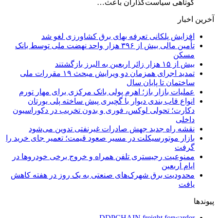
کوتاهی سیاست‌گذاران باعث…
آخرین اخبار
افزایش پلکانی تعرفه بهای برق کشاورزی لغو شد
تأمین مالی بیش از ۳۹۶ هزار واحد نهضت ملی توسط بانک
مسکن
بیش از ۱۵ هزار زائر اربعین به البرز بازگشتند
تمدید اجرای همزمان دو ویرایش مبحث ۱۹ مقررات ملی
ساختمان تا پایان سال
عملیات بازار باز؛ اهرم پولی بانک مرکزی برای مهار تورم
انواع قاب بندی دیوار با گچبری پیش ساخته پلی یورتان
دکارت؛ تحولی لوکس، فوری و بدون تخریب در دکوراسیون
داخلی
نقشه راه جدید جهش صادرات غیرنفتی تدوین می‌شود
بازار موتورسیکلت در مسیر صعود قیمت؛ تعمیر جای خرید را
گرفت
ممنوعیت رجیستری تلفن همراه و خروج برخی خودروها در
ایام اربعین
محدودیت برق شهرک‌های صنعتی به یک روز در هفته کاهش
یافت
پیوندها
DDPCHAIN freight forwarder