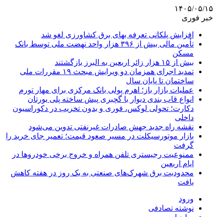
۱۴۰۵/۰۵/۱۵
خبر فوری
افزایش پلکانی تعرفه بهای برق کشاورزی لغو شد
تأمین مالی بیش از ۳۹۶ هزار واحد نهضت ملی توسط بانک
مسکن
بیش از ۱۵ هزار زائر اربعین به البرز بازگشتند
تمدید اجرای همزمان دو ویرایش مبحث ۱۹ مقررات ملی
ساختمان تا پایان سال
عملیات بازار باز؛ اهرم پولی بانک مرکزی برای مهار تورم
انواع قاب بندی دیوار با گچبری پیش ساخته پلی یورتان
دکارت؛ تحولی لوکس، فوری و بدون تخریب در دکوراسیون
داخلی
نقشه راه جدید جهش صادرات غیرنفتی تدوین می‌شود
بازار موتورسیکلت در مسیر صعود قیمت؛ تعمیر جای خرید را
گرفت
ممنوعیت رجیستری تلفن همراه و خروج برخی خودروها در
ایام اربعین
محدودیت برق شهرک‌های صنعتی به یک روز در هفته کاهش
یافت
ورود
نوشته تصادفی