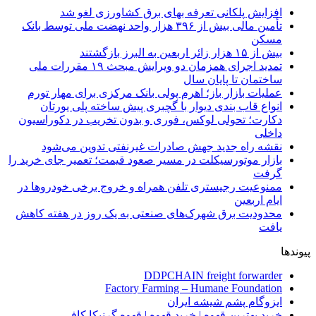
افزایش پلکانی تعرفه بهای برق کشاورزی لغو شد
تأمین مالی بیش از ۳۹۶ هزار واحد نهضت ملی توسط بانک
مسکن
بیش از ۱۵ هزار زائر اربعین به البرز بازگشتند
تمدید اجرای همزمان دو ویرایش مبحث ۱۹ مقررات ملی
ساختمان تا پایان سال
عملیات بازار باز؛ اهرم پولی بانک مرکزی برای مهار تورم
انواع قاب بندی دیوار با گچبری پیش ساخته پلی یورتان
دکارت؛ تحولی لوکس، فوری و بدون تخریب در دکوراسیون
داخلی
نقشه راه جدید جهش صادرات غیرنفتی تدوین می‌شود
بازار موتورسیکلت در مسیر صعود قیمت؛ تعمیر جای خرید را
گرفت
ممنوعیت رجیستری تلفن همراه و خروج برخی خودروها در
ایام اربعین
محدودیت برق شهرک‌های صنعتی به یک روز در هفته کاهش
یافت
پیوندها
DDPCHAIN freight forwarder
Factory Farming – Humane Foundation
ایزوگام پشم شیشه ایران
خرید بهترین قهوه | خرید قهوه | قهوه گرنیکا کافی