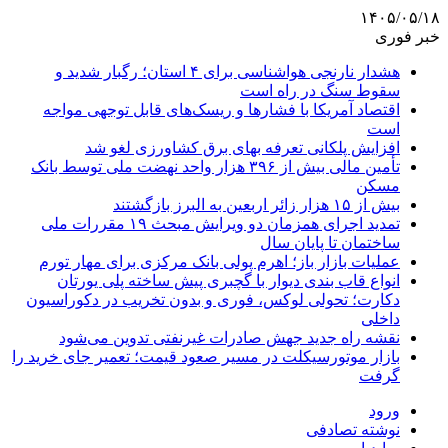
۱۴۰۵/۰۵/۱۸
خبر فوری
هشدار نارنجی هواشناسی برای ۴ استان؛ رگبار شدید و
سقوط سنگ در راه است
اقتصاد آمریکا با فشارها و ریسک‌های قابل توجهی مواجه
است
افزایش پلکانی تعرفه بهای برق کشاورزی لغو شد
تأمین مالی بیش از ۳۹۶ هزار واحد نهضت ملی توسط بانک
مسکن
بیش از ۱۵ هزار زائر اربعین به البرز بازگشتند
تمدید اجرای همزمان دو ویرایش مبحث ۱۹ مقررات ملی
ساختمان تا پایان سال
عملیات بازار باز؛ اهرم پولی بانک مرکزی برای مهار تورم
انواع قاب بندی دیوار با گچبری پیش ساخته پلی یورتان
دکارت؛ تحولی لوکس، فوری و بدون تخریب در دکوراسیون
داخلی
نقشه راه جدید جهش صادرات غیرنفتی تدوین می‌شود
بازار موتورسیکلت در مسیر صعود قیمت؛ تعمیر جای خرید را
گرفت
ورود
نوشته تصادفی