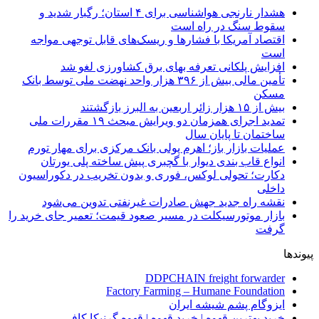
هشدار نارنجی هواشناسی برای ۴ استان؛ رگبار شدید و
سقوط سنگ در راه است
اقتصاد آمریکا با فشارها و ریسک‌های قابل توجهی مواجه
است
افزایش پلکانی تعرفه بهای برق کشاورزی لغو شد
تأمین مالی بیش از ۳۹۶ هزار واحد نهضت ملی توسط بانک
مسکن
بیش از ۱۵ هزار زائر اربعین به البرز بازگشتند
تمدید اجرای همزمان دو ویرایش مبحث ۱۹ مقررات ملی
ساختمان تا پایان سال
عملیات بازار باز؛ اهرم پولی بانک مرکزی برای مهار تورم
انواع قاب بندی دیوار با گچبری پیش ساخته پلی یورتان
دکارت؛ تحولی لوکس، فوری و بدون تخریب در دکوراسیون
داخلی
نقشه راه جدید جهش صادرات غیرنفتی تدوین می‌شود
بازار موتورسیکلت در مسیر صعود قیمت؛ تعمیر جای خرید را
گرفت
پیوندها
DDPCHAIN freight forwarder
Factory Farming – Humane Foundation
ایزوگام پشم شیشه ایران
خرید بهترین قهوه | خرید قهوه | قهوه گرنیکا کافی