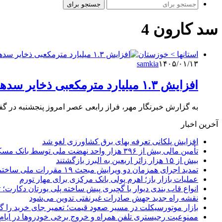
جستجو برای
سد کارون 4
استانها > خوزستان
samkia
۱۴۰۵/۰۱/۱۳
افزایش ۱.۳ میلیارد مترمکعبی ذخایر سدهای کارون پس از بارش‌های اخیر
به گزارش خبرنگار مهر، فراز رابعی عصر امروز پنجشنبه در گف
آخرین اخبار
افزایش پلکانی تعرفه بهای برق کشاورزی لغو شد
تأمین مالی بیش از ۳۹۶ هزار واحد نهضت ملی توسط بانک مسکن
بیش از ۱۵ هزار زائر اربعین به البرز بازگشتند
تمدید اجرای همزمان دو ویرایش مبحث ۱۹ مقررات ملی ساختمان تا پایان سال
عملیات بازار باز؛ اهرم پولی بانک مرکزی برای مهار تورم
انواع قاب بندی دیوار با گچبری پیش ساخته پلی یورتان دکارت
نقشه راه جدید جهش صادرات غیرنفتی تدوین می‌شود
بازار موتورسیکلت در مسیر صعود قیمت؛ تعمیر جای خرید را 
ممنوعیت رجیستری تلفن همراه و خروج برخی خودروها در ایام 