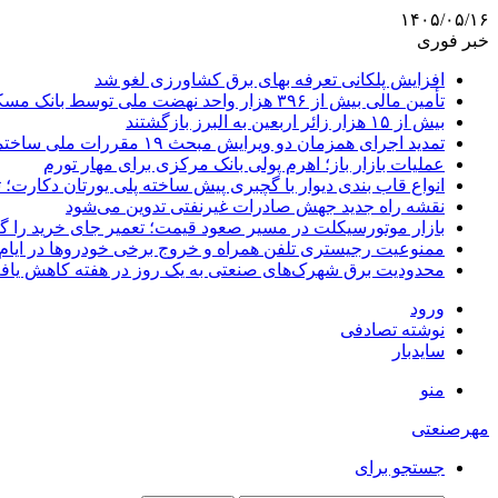
۱۴۰۵/۰۵/۱۶
خبر فوری
افزایش پلکانی تعرفه بهای برق کشاورزی لغو شد
تأمین مالی بیش از ۳۹۶ هزار واحد نهضت ملی توسط بانک مسکن
بیش از ۱۵ هزار زائر اربعین به البرز بازگشتند
تمدید اجرای همزمان دو ویرایش مبحث ۱۹ مقررات ملی ساختمان تا پایان سال
عملیات بازار باز؛ اهرم پولی بانک مرکزی برای مهار تورم
انواع قاب بندی دیوار با گچبری پیش ساخته پلی یورتان دکارت
نقشه راه جدید جهش صادرات غیرنفتی تدوین می‌شود
بازار موتورسیکلت در مسیر صعود قیمت؛ تعمیر جای خرید را 
ممنوعیت رجیستری تلفن همراه و خروج برخی خودروها در ایام 
محدودیت برق شهرک‌های صنعتی به یک روز در هفته کاهش یاف
ورود
نوشته تصادفی
سایدبار
منو
مهرصنعتی
جستجو برای