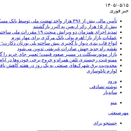
۱۴۰۵/۰۵/۱۵
خبر فوری
تأمین مالی بیش از ۳۹۶ هزار واحد نهضت ملی توسط بانک مسکن
بیش از ۱۵ هزار زائر اربعین به البرز بازگشتند
تمدید اجرای همزمان دو ویرایش مبحث ۱۹ مقررات ملی ساختمان تا پایان سال
عملیات بازار باز؛ اهرم پولی بانک مرکزی برای مهار تورم
انواع قاب بندی دیوار با گچبری پیش ساخته پلی یورتان دکارت
نقشه راه جدید جهش صادرات غیرنفتی تدوین می‌شود
بازار موتورسیکلت در مسیر صعود قیمت؛ تعمیر جای خرید را 
ممنوعیت رجیستری تلفن همراه و خروج برخی خودروها در ایام 
محدودیت برق شهرک‌های صنعتی به یک روز در هفته کاهش یاف
لوازم تابلوسازی
ورود
نوشته تصادفی
سایدبار
منو
مهرصنعتی
جستجو برای