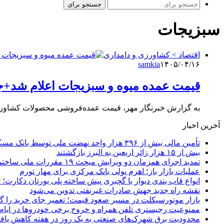
جستجو برای
سبزیجات
اقتصاد > کشاورزی و دامداری
samkia
۱۴۰۵/۰۴/۱۶
قیمت عمده میوه و سبزیجات اعلام شد+
به گزارش خبرنگار مهر، قیمت عمده‌فروشی محصولات کشاورزی در 
آخرین اخبار
تأمین مالی بیش از ۳۹۶ هزار واحد نهضت ملی توسط بانک مسکن
بیش از ۱۵ هزار زائر اربعین به البرز بازگشتند
تمدید اجرای همزمان دو ویرایش مبحث ۱۹ مقررات ملی ساختمان تا پایان سال
عملیات بازار باز؛ اهرم پولی بانک مرکزی برای مهار تورم
انواع قاب بندی دیوار با گچبری پیش ساخته پلی یورتان دکارت
نقشه راه جدید جهش صادرات غیرنفتی تدوین می‌شود
بازار موتورسیکلت در مسیر صعود قیمت؛ تعمیر جای خرید را 
ممنوعیت رجیستری تلفن همراه و خروج برخی خودروها در ایام 
محدودیت برق شهرک‌های صنعتی به یک روز در هفته کاهش یاف