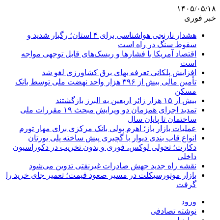
۱۴۰۵/۰۵/۱۸
خبر فوری
هشدار نارنجی هواشناسی برای ۴ استان؛ رگبار شدید و
سقوط سنگ در راه است
اقتصاد آمریکا با فشارها و ریسک‌های قابل توجهی مواجه
است
افزایش پلکانی تعرفه بهای برق کشاورزی لغو شد
تأمین مالی بیش از ۳۹۶ هزار واحد نهضت ملی توسط بانک
مسکن
بیش از ۱۵ هزار زائر اربعین به البرز بازگشتند
تمدید اجرای همزمان دو ویرایش مبحث ۱۹ مقررات ملی
ساختمان تا پایان سال
عملیات بازار باز؛ اهرم پولی بانک مرکزی برای مهار تورم
انواع قاب بندی دیوار با گچبری پیش ساخته پلی یورتان
دکارت؛ تحولی لوکس، فوری و بدون تخریب در دکوراسیون
داخلی
نقشه راه جدید جهش صادرات غیرنفتی تدوین می‌شود
بازار موتورسیکلت در مسیر صعود قیمت؛ تعمیر جای خرید را
گرفت
ورود
نوشته تصادفی