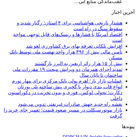
عقب‌ماندگی منابع آبی…
آخرین اخبار
هشدار نارنجی هواشناسی برای ۴ استان؛ رگبار شدید و
سقوط سنگ در راه است
اقتصاد آمریکا با فشارها و ریسک‌های قابل توجهی مواجه
است
افزایش پلکانی تعرفه بهای برق کشاورزی لغو شد
تأمین مالی بیش از ۳۹۶ هزار واحد نهضت ملی توسط بانک
مسکن
بیش از ۱۵ هزار زائر اربعین به البرز بازگشتند
تمدید اجرای همزمان دو ویرایش مبحث ۱۹ مقررات ملی
ساختمان تا پایان سال
عملیات بازار باز؛ اهرم پولی بانک مرکزی برای مهار تورم
انواع قاب بندی دیوار با گچبری پیش ساخته پلی یورتان
دکارت؛ تحولی لوکس، فوری و بدون تخریب در دکوراسیون
داخلی
نقشه راه جدید جهش صادرات غیرنفتی تدوین می‌شود
بازار موتورسیکلت در مسیر صعود قیمت؛ تعمیر جای خرید را
گرفت
پیوندها
DDPCHAIN freight forwarder