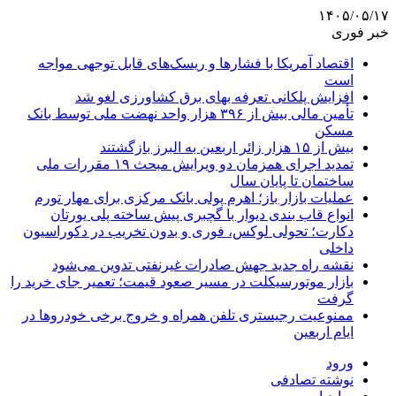
۱۴۰۵/۰۵/۱۷
خبر فوری
اقتصاد آمریکا با فشارها و ریسک‌های قابل توجهی مواجه
است
افزایش پلکانی تعرفه بهای برق کشاورزی لغو شد
تأمین مالی بیش از ۳۹۶ هزار واحد نهضت ملی توسط بانک
مسکن
بیش از ۱۵ هزار زائر اربعین به البرز بازگشتند
تمدید اجرای همزمان دو ویرایش مبحث ۱۹ مقررات ملی
ساختمان تا پایان سال
عملیات بازار باز؛ اهرم پولی بانک مرکزی برای مهار تورم
انواع قاب بندی دیوار با گچبری پیش ساخته پلی یورتان
دکارت؛ تحولی لوکس، فوری و بدون تخریب در دکوراسیون
داخلی
نقشه راه جدید جهش صادرات غیرنفتی تدوین می‌شود
بازار موتورسیکلت در مسیر صعود قیمت؛ تعمیر جای خرید را
گرفت
ممنوعیت رجیستری تلفن همراه و خروج برخی خودروها در
ایام اربعین
ورود
نوشته تصادفی