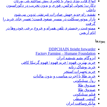
انواع قاب بندی دیوار با گچبری پیش ساخته پلی یورتان
دکارت؛ تحولی لوکس، فوری و بدون تخریب در دکوراسیون
داخلی
نقشه راه جدید جهش صادرات غیرنفتی تدوین می‌شود
بازار موتورسیکلت در مسیر صعود قیمت؛ تعمیر جای خرید را
گرفت
ممنوعیت رجیستری تلفن همراه و خروج برخی خودروها در
ایام اربعین
پیوندها
DDPCHAIN freight forwarder
Factory Farming – Humane Foundation
ایزوگام پشم شیشه ایران
خرید بهترین قهوه | خرید قهوه | قهوه گرنیکا کافی
خرید پوشاک زنانه
خرید تجهیزات استخر
خرید طلا با اجرت مناسب و بدون مالیات
رول سیلیکونی
صندوق طلا
صندوق طلا
فیلم سیلیکونی
گوشی قسطی
مایکروسافت ایران