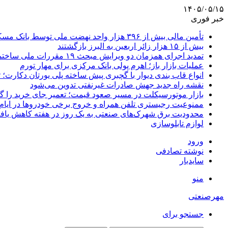
۱۴۰۵/۰۵/۱۵
خبر فوری
تأمین مالی بیش از ۳۹۶ هزار واحد نهضت ملی توسط بانک مسکن
بیش از ۱۵ هزار زائر اربعین به البرز بازگشتند
تمدید اجرای همزمان دو ویرایش مبحث ۱۹ مقررات ملی ساختمان تا پایان سال
عملیات بازار باز؛ اهرم پولی بانک مرکزی برای مهار تورم
انواع قاب بندی دیوار با گچبری پیش ساخته پلی یورتان دکارت
نقشه راه جدید جهش صادرات غیرنفتی تدوین می‌شود
بازار موتورسیکلت در مسیر صعود قیمت؛ تعمیر جای خرید را 
ممنوعیت رجیستری تلفن همراه و خروج برخی خودروها در ایام 
محدودیت برق شهرک‌های صنعتی به یک روز در هفته کاهش یاف
لوازم تابلوسازی
ورود
نوشته تصادفی
سایدبار
منو
مهرصنعتی
جستجو برای