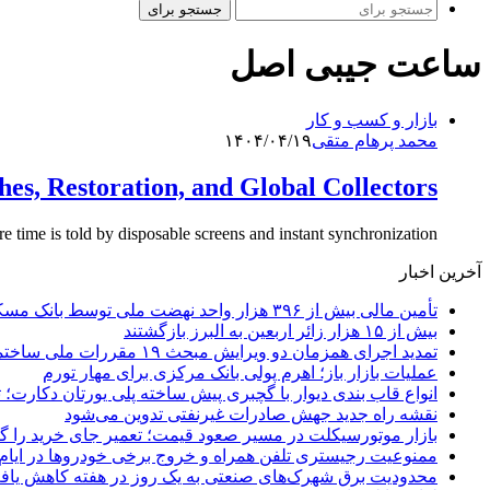
جستجو برای
ساعت جیبی اصل
بازار و کسب و کار
محمد پرهام متقی
۱۴۰۴/۰۴/۱۹
s, Restoration, and Global Collectors
ime is told by disposable screens and instant synchronization,…
آخرین اخبار
تأمین مالی بیش از ۳۹۶ هزار واحد نهضت ملی توسط بانک مسکن
بیش از ۱۵ هزار زائر اربعین به البرز بازگشتند
تمدید اجرای همزمان دو ویرایش مبحث ۱۹ مقررات ملی ساختمان تا پایان سال
عملیات بازار باز؛ اهرم پولی بانک مرکزی برای مهار تورم
انواع قاب بندی دیوار با گچبری پیش ساخته پلی یورتان دکارت
نقشه راه جدید جهش صادرات غیرنفتی تدوین می‌شود
بازار موتورسیکلت در مسیر صعود قیمت؛ تعمیر جای خرید را 
ممنوعیت رجیستری تلفن همراه و خروج برخی خودروها در ایام 
محدودیت برق شهرک‌های صنعتی به یک روز در هفته کاهش یاف