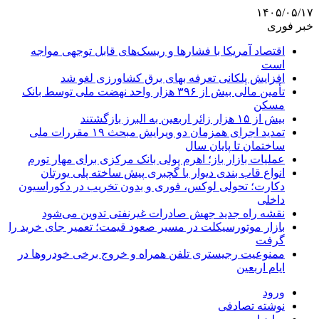
۱۴۰۵/۰۵/۱۷
خبر فوری
اقتصاد آمریکا با فشارها و ریسک‌های قابل توجهی مواجه
است
افزایش پلکانی تعرفه بهای برق کشاورزی لغو شد
تأمین مالی بیش از ۳۹۶ هزار واحد نهضت ملی توسط بانک
مسکن
بیش از ۱۵ هزار زائر اربعین به البرز بازگشتند
تمدید اجرای همزمان دو ویرایش مبحث ۱۹ مقررات ملی
ساختمان تا پایان سال
عملیات بازار باز؛ اهرم پولی بانک مرکزی برای مهار تورم
انواع قاب بندی دیوار با گچبری پیش ساخته پلی یورتان
دکارت؛ تحولی لوکس، فوری و بدون تخریب در دکوراسیون
داخلی
نقشه راه جدید جهش صادرات غیرنفتی تدوین می‌شود
بازار موتورسیکلت در مسیر صعود قیمت؛ تعمیر جای خرید را
گرفت
ممنوعیت رجیستری تلفن همراه و خروج برخی خودروها در
ایام اربعین
ورود
نوشته تصادفی