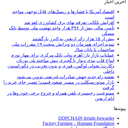
آخرین اخبار
اقتصاد آمریکا با فشارها و ریسک‌های قابل توجهی مواجه
است
افزایش پلکانی تعرفه بهای برق کشاورزی لغو شد
تأمین مالی بیش از ۳۹۶ هزار واحد نهضت ملی توسط بانک
مسکن
بیش از ۱۵ هزار زائر اربعین به البرز بازگشتند
تمدید اجرای همزمان دو ویرایش مبحث ۱۹ مقررات ملی
ساختمان تا پایان سال
عملیات بازار باز؛ اهرم پولی بانک مرکزی برای مهار تورم
انواع قاب بندی دیوار با گچبری پیش ساخته پلی یورتان
دکارت؛ تحولی لوکس، فوری و بدون تخریب در دکوراسیون
داخلی
نقشه راه جدید جهش صادرات غیرنفتی تدوین می‌شود
بازار موتورسیکلت در مسیر صعود قیمت؛ تعمیر جای خرید را
گرفت
ممنوعیت رجیستری تلفن همراه و خروج برخی خودروها در
ایام اربعین
پیوندها
DDPCHAIN freight forwarder
Factory Farming – Humane Foundation