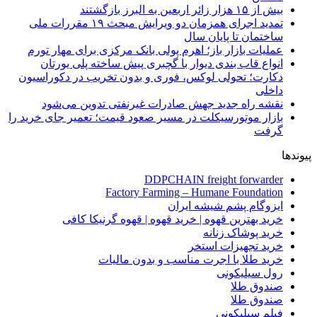
بیش از ۱۵ هزار زائر اربعین به البرز بازگشتند
تمدید اجرای همزمان دو ویرایش مبحث ۱۹ مقررات ملی
ساختمان تا پایان سال
عملیات بازار باز؛ اهرم پولی بانک مرکزی برای مهار تورم
انواع قاب بندی دیوار با گچبری پیش ساخته پلی یورتان
دکارت؛ تحولی لوکس، فوری و بدون تخریب در دکوراسیون
داخلی
نقشه راه جدید جهش صادرات غیرنفتی تدوین می‌شود
بازار موتورسیکلت در مسیر صعود قیمت؛ تعمیر جای خرید را
گرفت
پیوندها
DDPCHAIN freight forwarder
Factory Farming – Humane Foundation
ایزوگام پشم شیشه ایران
خرید بهترین قهوه | خرید قهوه | قهوه گرنیکا کافی
خرید پوشاک زنانه
خرید تجهیزات استخر
خرید طلا با اجرت مناسب و بدون مالیات
رول سیلیکونی
صندوق طلا
صندوق طلا
فیلم سیلیکونی