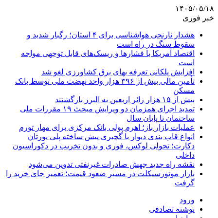
۱۴۰۵/۰۵/۱۸
خبر فوری
هشدار نارنجی هواشناسی برای ۴ استان؛ رگبار شدید و
سقوط سنگ در راه است
اقتصاد آمریکا با فشارها و ریسک‌های قابل توجهی مواجه
است
افزایش پلکانی تعرفه بهای برق کشاورزی لغو شد
تأمین مالی بیش از ۳۹۶ هزار واحد نهضت ملی توسط بانک
مسکن
بیش از ۱۵ هزار زائر اربعین به البرز بازگشتند
تمدید اجرای همزمان دو ویرایش مبحث ۱۹ مقررات ملی
ساختمان تا پایان سال
عملیات بازار باز؛ اهرم پولی بانک مرکزی برای مهار تورم
انواع قاب بندی دیوار با گچبری پیش ساخته پلی یورتان
دکارت؛ تحولی لوکس، فوری و بدون تخریب در دکوراسیون
داخلی
نقشه راه جدید جهش صادرات غیرنفتی تدوین می‌شود
بازار موتورسیکلت در مسیر صعود قیمت؛ تعمیر جای خرید را
گرفت
ورود
نوشته تصادفی